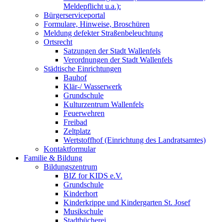
Meldepflicht u.a.):
Bürgerserviceportal
Formulare, Hinweise, Broschüren
Meldung defekter Straßenbeleuchtung
Ortsrecht
Satzungen der Stadt Wallenfels
Verordnungen der Stadt Wallenfels
Städtische Einrichtungen
Bauhof
Klär-/ Wasserwerk
Grundschule
Kulturzentrum Wallenfels
Feuerwehren
Freibad
Zeltplatz
Wertstoffhof (Einrichtung des Landratsamtes)
Kontaktformular
Familie & Bildung
Bildungszentrum
BIZ for KIDS e.V.
Grundschule
Kinderhort
Kinderkrippe und Kindergarten St. Josef
Musikschule
Stadtbücherei