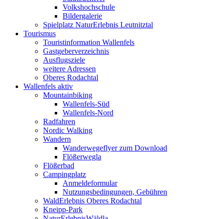
Volkshochschule
Bildergalerie
Spielplatz NaturErlebnis Leutnitztal
Tourismus
Touristinformation Wallenfels
Gastgeberverzeichnis
Ausflugsziele
weitere Adressen
Oberes Rodachtal
Wallenfels aktiv
Mountainbiking
Wallenfels-Süd
Wallenfels-Nord
Radfahren
Nordic Walking
Wandern
Wanderwegeflyer zum Download
Flößerwegla
Flößerbad
Campingplatz
Anmeldeformular
Nutzungsbedingungen, Gebühren
WaldErlebnis Oberes Rodachtal
Kneipp-Park
NaturErlebnisWäldla