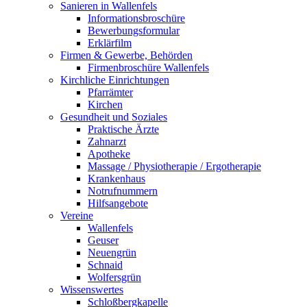
Sanieren in Wallenfels
Informationsbroschüre
Bewerbungsformular
Erklärfilm
Firmen & Gewerbe, Behörden
Firmenbroschüre Wallenfels
Kirchliche Einrichtungen
Pfarrämter
Kirchen
Gesundheit und Soziales
Praktische Ärzte
Zahnarzt
Apotheke
Massage / Physiotherapie / Ergotherapie
Krankenhaus
Notrufnummern
Hilfsangebote
Vereine
Wallenfels
Geuser
Neuengrün
Schnaid
Wolfersgrün
Wissenswertes
Schloßbergkapelle