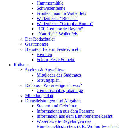
Hammermühle
Schwedenfahne
Fronleichnam in Wallenfels
Wallenfelser "Blechla"
Wallenfelser "Gstopfta Rumm"
"100 Genussorte Bayern"
"Natürl!ch" Wallenfels
Der Rodachtaler
Gastronomie
Heiraten; Feiern, Feste & mehr
Heiraten
Feiern, Feste & mehr
Rathaus
Stadtrat & Ausschüsse
Mitglieder des Stadtrates
Sitzungsplan
Rathaus - Wo erledige ich was?
Gemeinschaftsgrabanlage
Mitteilungsblatt
Dienstleistungen und Abgaben
Steuern und Gebühren
Informationen aus dem Passamt
Information aus dem Einwohnermeldeamt
Wissenswerte Regelungen des
Bundesmeldegesetzes (z.B. Wohnortwechsel;