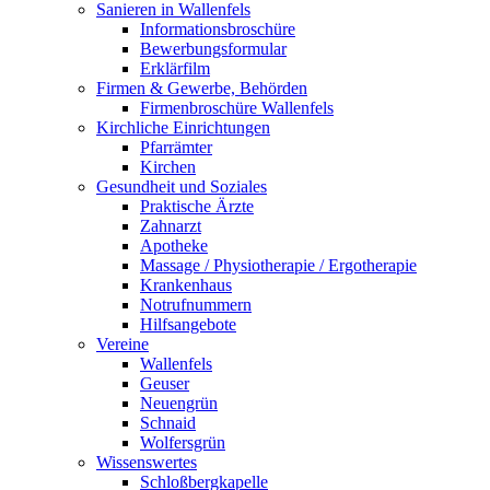
Sanieren in Wallenfels
Informationsbroschüre
Bewerbungsformular
Erklärfilm
Firmen & Gewerbe, Behörden
Firmenbroschüre Wallenfels
Kirchliche Einrichtungen
Pfarrämter
Kirchen
Gesundheit und Soziales
Praktische Ärzte
Zahnarzt
Apotheke
Massage / Physiotherapie / Ergotherapie
Krankenhaus
Notrufnummern
Hilfsangebote
Vereine
Wallenfels
Geuser
Neuengrün
Schnaid
Wolfersgrün
Wissenswertes
Schloßbergkapelle