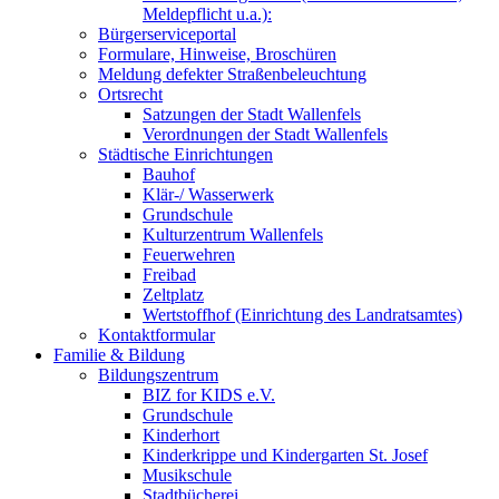
Meldepflicht u.a.):
Bürgerserviceportal
Formulare, Hinweise, Broschüren
Meldung defekter Straßenbeleuchtung
Ortsrecht
Satzungen der Stadt Wallenfels
Verordnungen der Stadt Wallenfels
Städtische Einrichtungen
Bauhof
Klär-/ Wasserwerk
Grundschule
Kulturzentrum Wallenfels
Feuerwehren
Freibad
Zeltplatz
Wertstoffhof (Einrichtung des Landratsamtes)
Kontaktformular
Familie & Bildung
Bildungszentrum
BIZ for KIDS e.V.
Grundschule
Kinderhort
Kinderkrippe und Kindergarten St. Josef
Musikschule
Stadtbücherei