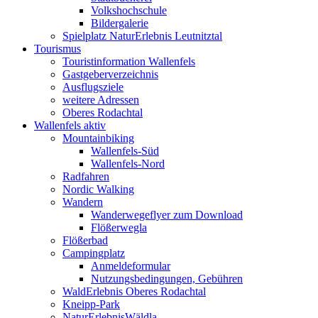
Volkshochschule
Bildergalerie
Spielplatz NaturErlebnis Leutnitztal
Tourismus
Touristinformation Wallenfels
Gastgeberverzeichnis
Ausflugsziele
weitere Adressen
Oberes Rodachtal
Wallenfels aktiv
Mountainbiking
Wallenfels-Süd
Wallenfels-Nord
Radfahren
Nordic Walking
Wandern
Wanderwegeflyer zum Download
Flößerwegla
Flößerbad
Campingplatz
Anmeldeformular
Nutzungsbedingungen, Gebühren
WaldErlebnis Oberes Rodachtal
Kneipp-Park
NaturErlebnisWäldla