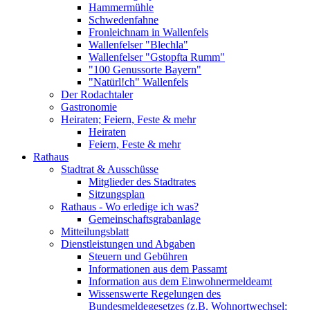
Hammermühle
Schwedenfahne
Fronleichnam in Wallenfels
Wallenfelser "Blechla"
Wallenfelser "Gstopfta Rumm"
"100 Genussorte Bayern"
"Natürl!ch" Wallenfels
Der Rodachtaler
Gastronomie
Heiraten; Feiern, Feste & mehr
Heiraten
Feiern, Feste & mehr
Rathaus
Stadtrat & Ausschüsse
Mitglieder des Stadtrates
Sitzungsplan
Rathaus - Wo erledige ich was?
Gemeinschaftsgrabanlage
Mitteilungsblatt
Dienstleistungen und Abgaben
Steuern und Gebühren
Informationen aus dem Passamt
Information aus dem Einwohnermeldeamt
Wissenswerte Regelungen des
Bundesmeldegesetzes (z.B. Wohnortwechsel;