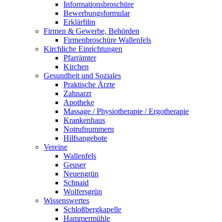
Informationsbroschüre
Bewerbungsformular
Erklärfilm
Firmen & Gewerbe, Behörden
Firmenbroschüre Wallenfels
Kirchliche Einrichtungen
Pfarrämter
Kirchen
Gesundheit und Soziales
Praktische Ärzte
Zahnarzt
Apotheke
Massage / Physiotherapie / Ergotherapie
Krankenhaus
Notrufnummern
Hilfsangebote
Vereine
Wallenfels
Geuser
Neuengrün
Schnaid
Wolfersgrün
Wissenswertes
Schloßbergkapelle
Hammermühle