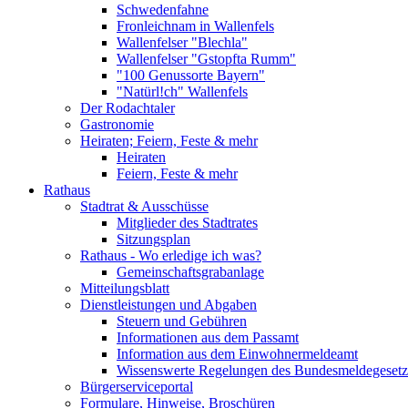
Schwedenfahne
Fronleichnam in Wallenfels
Wallenfelser "Blechla"
Wallenfelser "Gstopfta Rumm"
"100 Genussorte Bayern"
"Natürl!ch" Wallenfels
Der Rodachtaler
Gastronomie
Heiraten; Feiern, Feste & mehr
Heiraten
Feiern, Feste & mehr
Rathaus
Stadtrat & Ausschüsse
Mitglieder des Stadtrates
Sitzungsplan
Rathaus - Wo erledige ich was?
Gemeinschaftsgrabanlage
Mitteilungsblatt
Dienstleistungen und Abgaben
Steuern und Gebühren
Informationen aus dem Passamt
Information aus dem Einwohnermeldeamt
Wissenswerte Regelungen des Bundesmeldegesetzes
Bürgerserviceportal
Formulare, Hinweise, Broschüren