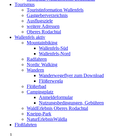
Tourismus
Touristinformation Wallenfels
Gastgeberverzeichnis
Ausflugsziele
weitere Adressen
Oberes Rodachtal
Wallenfels aktiv
Mountainbiking
Wallenfels-Süd
Wallenfels-Nord
Radfahren
Nordic Walking
Wandern
Wanderwegeflyer zum Download
Flößerwegla
Flößerbad
Campingplatz
Anmeldeformular
Nutzungsbedingungen, Gebühren
WaldErlebnis Oberes Rodachtal
Kneipp-Park
NaturErlebnisWäldla
Floßfahrten