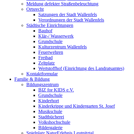
Meldung defekter Straßenbeleuchtung
Ortsrecht
Satzungen der Stadt Wallenfels
Verordnungen der Stadt Wallenfels
Städtische Einrichtungen
Bauhof
Klär-/ Wasserwerk
Grundschule
Kulturzentrum Wallenfels
Feuerwehren
Freibad
Zeltplatz
Wertstoffhof (Einrichtung des Landratsamtes)
Kontaktformular
Familie & Bildung
Bildungszentrum
BIZ for KIDS e.V.
Grundschule
Kinderhort
Kinderkrippe und Kindergarten St. Josef
Musikschule
Stadtbücherei
Volkshochschule
Bildergalerie
Spielplatz NaturErlebnis Leutnitztal