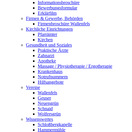
Informationsbroschüre
Bewerbungsformular
Erklärfilm
Firmen & Gewerbe, Behörden
Firmenbroschüre Wallenfels
Kirchliche Einrichtungen
Pfarrämter
Kirchen
Gesundheit und Soziales
Praktische Ärzte
Zahnarzt
Apotheke
Massage / Physiotherapie / Ergotherapie
Krankenhaus
Notrufnummern
Hilfsangebote
Vereine
Wallenfels
Geuser
Neuengrün
Schnaid
Wolfersgrün
Wissenswertes
Schloßbergkapelle
Hammermühle