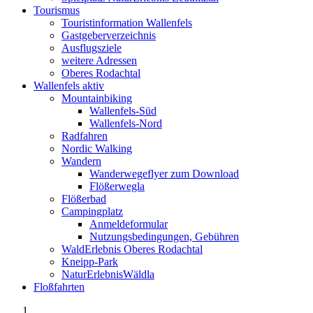
Tourismus
Touristinformation Wallenfels
Gastgeberverzeichnis
Ausflugsziele
weitere Adressen
Oberes Rodachtal
Wallenfels aktiv
Mountainbiking
Wallenfels-Süd
Wallenfels-Nord
Radfahren
Nordic Walking
Wandern
Wanderwegeflyer zum Download
Flößerwegla
Flößerbad
Campingplatz
Anmeldeformular
Nutzungsbedingungen, Gebühren
WaldErlebnis Oberes Rodachtal
Kneipp-Park
NaturErlebnisWäldla
Floßfahrten