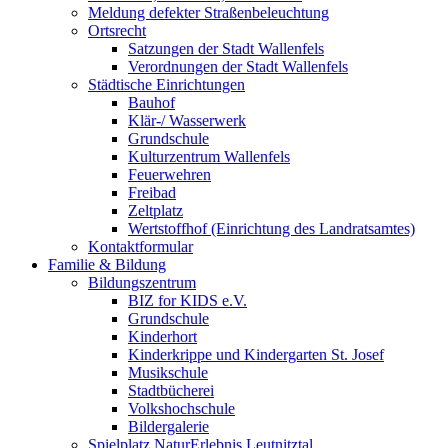
Meldung defekter Straßenbeleuchtung
Ortsrecht
Satzungen der Stadt Wallenfels
Verordnungen der Stadt Wallenfels
Städtische Einrichtungen
Bauhof
Klär-/ Wasserwerk
Grundschule
Kulturzentrum Wallenfels
Feuerwehren
Freibad
Zeltplatz
Wertstoffhof (Einrichtung des Landratsamtes)
Kontaktformular
Familie & Bildung
Bildungszentrum
BIZ for KIDS e.V.
Grundschule
Kinderhort
Kinderkrippe und Kindergarten St. Josef
Musikschule
Stadtbücherei
Volkshochschule
Bildergalerie
Spielplatz NaturErlebnis Leutnitztal