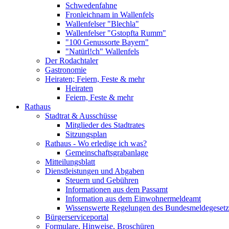
Schwedenfahne
Fronleichnam in Wallenfels
Wallenfelser "Blechla"
Wallenfelser "Gstopfta Rumm"
"100 Genussorte Bayern"
"Natürl!ch" Wallenfels
Der Rodachtaler
Gastronomie
Heiraten; Feiern, Feste & mehr
Heiraten
Feiern, Feste & mehr
Rathaus
Stadtrat & Ausschüsse
Mitglieder des Stadtrates
Sitzungsplan
Rathaus - Wo erledige ich was?
Gemeinschaftsgrabanlage
Mitteilungsblatt
Dienstleistungen und Abgaben
Steuern und Gebühren
Informationen aus dem Passamt
Information aus dem Einwohnermeldeamt
Wissenswerte Regelungen des Bundesmeldegesetzes
Bürgerserviceportal
Formulare, Hinweise, Broschüren