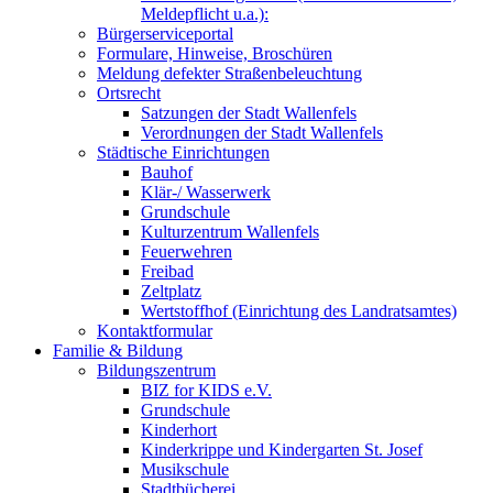
Meldepflicht u.a.):
Bürgerserviceportal
Formulare, Hinweise, Broschüren
Meldung defekter Straßenbeleuchtung
Ortsrecht
Satzungen der Stadt Wallenfels
Verordnungen der Stadt Wallenfels
Städtische Einrichtungen
Bauhof
Klär-/ Wasserwerk
Grundschule
Kulturzentrum Wallenfels
Feuerwehren
Freibad
Zeltplatz
Wertstoffhof (Einrichtung des Landratsamtes)
Kontaktformular
Familie & Bildung
Bildungszentrum
BIZ for KIDS e.V.
Grundschule
Kinderhort
Kinderkrippe und Kindergarten St. Josef
Musikschule
Stadtbücherei