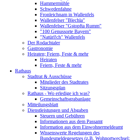
Hammermühle
Schwedenfahne
Fronleichnam in Wallenfels
Wallenfelser "Blechla"
Wallenfelser "Gstopfta Rumm"
"100 Genussorte Bayern"
"Natürl!ch" Wallenfels
Der Rodachtaler
Gastronomie
Heiraten; Feiern, Feste & mehr
Heiraten
Feiern, Feste & mehr
Rathaus
Stadtrat & Ausschüsse
Mitglieder des Stadtrates
Sitzungsplan
Rathaus - Wo erledige ich was?
Gemeinschaftsgrabanlage
Mitteilungsblatt
Dienstleistungen und Abgaben
Steuern und Gebühren
Informationen aus dem Passamt
Information aus dem Einwohnermeldeamt
Wissenswerte Regelungen des
Bundesmeldegesetzes (z.B. Wohnortwechsel;