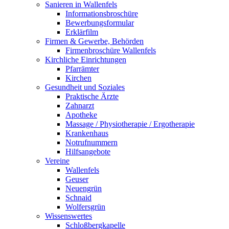
Sanieren in Wallenfels
Informationsbroschüre
Bewerbungsformular
Erklärfilm
Firmen & Gewerbe, Behörden
Firmenbroschüre Wallenfels
Kirchliche Einrichtungen
Pfarrämter
Kirchen
Gesundheit und Soziales
Praktische Ärzte
Zahnarzt
Apotheke
Massage / Physiotherapie / Ergotherapie
Krankenhaus
Notrufnummern
Hilfsangebote
Vereine
Wallenfels
Geuser
Neuengrün
Schnaid
Wolfersgrün
Wissenswertes
Schloßbergkapelle