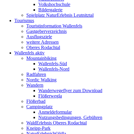
Volkshochschule
Bildergalerie
Spielplatz NaturErlebnis Leutnitztal
Tourismus
Touristinformation Wallenfels
Gastgeberverzeichnis
Ausflugsziele
weitere Adressen
Oberes Rodachtal
Wallenfels aktiv
Mountainbiking
Wallenfels-Süd
Wallenfels-Nord
Radfahren
Nordic Walking
Wandern
Wanderwegeflyer zum Download
Flößerwegla
Flößerbad
Campingplatz
Anmeldeformular
Nutzungsbedingungen, Gebühren
WaldErlebnis Oberes Rodachtal
Kneipp-Park
NaturErlebnisWäldla