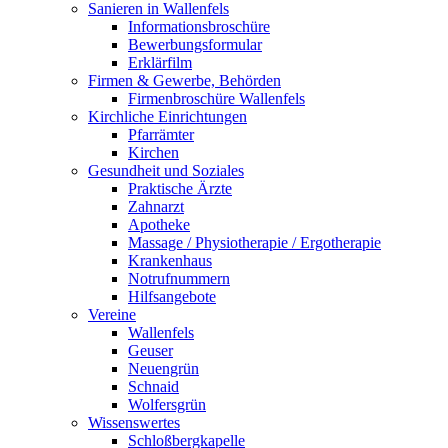
Sanieren in Wallenfels
Informationsbroschüre
Bewerbungsformular
Erklärfilm
Firmen & Gewerbe, Behörden
Firmenbroschüre Wallenfels
Kirchliche Einrichtungen
Pfarrämter
Kirchen
Gesundheit und Soziales
Praktische Ärzte
Zahnarzt
Apotheke
Massage / Physiotherapie / Ergotherapie
Krankenhaus
Notrufnummern
Hilfsangebote
Vereine
Wallenfels
Geuser
Neuengrün
Schnaid
Wolfersgrün
Wissenswertes
Schloßbergkapelle