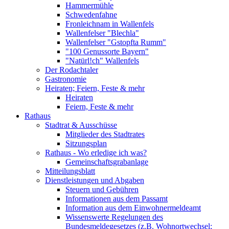
Hammermühle
Schwedenfahne
Fronleichnam in Wallenfels
Wallenfelser "Blechla"
Wallenfelser "Gstopfta Rumm"
"100 Genussorte Bayern"
"Natürl!ch" Wallenfels
Der Rodachtaler
Gastronomie
Heiraten; Feiern, Feste & mehr
Heiraten
Feiern, Feste & mehr
Rathaus
Stadtrat & Ausschüsse
Mitglieder des Stadtrates
Sitzungsplan
Rathaus - Wo erledige ich was?
Gemeinschaftsgrabanlage
Mitteilungsblatt
Dienstleistungen und Abgaben
Steuern und Gebühren
Informationen aus dem Passamt
Information aus dem Einwohnermeldeamt
Wissenswerte Regelungen des
Bundesmeldegesetzes (z.B. Wohnortwechsel;