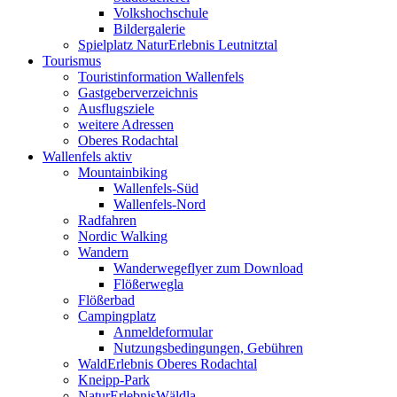
Volkshochschule
Bildergalerie
Spielplatz NaturErlebnis Leutnitztal
Tourismus
Touristinformation Wallenfels
Gastgeberverzeichnis
Ausflugsziele
weitere Adressen
Oberes Rodachtal
Wallenfels aktiv
Mountainbiking
Wallenfels-Süd
Wallenfels-Nord
Radfahren
Nordic Walking
Wandern
Wanderwegeflyer zum Download
Flößerwegla
Flößerbad
Campingplatz
Anmeldeformular
Nutzungsbedingungen, Gebühren
WaldErlebnis Oberes Rodachtal
Kneipp-Park
NaturErlebnisWäldla