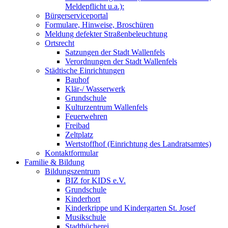
Meldepflicht u.a.):
Bürgerserviceportal
Formulare, Hinweise, Broschüren
Meldung defekter Straßenbeleuchtung
Ortsrecht
Satzungen der Stadt Wallenfels
Verordnungen der Stadt Wallenfels
Städtische Einrichtungen
Bauhof
Klär-/ Wasserwerk
Grundschule
Kulturzentrum Wallenfels
Feuerwehren
Freibad
Zeltplatz
Wertstoffhof (Einrichtung des Landratsamtes)
Kontaktformular
Familie & Bildung
Bildungszentrum
BIZ for KIDS e.V.
Grundschule
Kinderhort
Kinderkrippe und Kindergarten St. Josef
Musikschule
Stadtbücherei