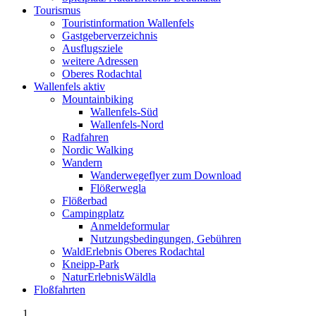
Tourismus
Touristinformation Wallenfels
Gastgeberverzeichnis
Ausflugsziele
weitere Adressen
Oberes Rodachtal
Wallenfels aktiv
Mountainbiking
Wallenfels-Süd
Wallenfels-Nord
Radfahren
Nordic Walking
Wandern
Wanderwegeflyer zum Download
Flößerwegla
Flößerbad
Campingplatz
Anmeldeformular
Nutzungsbedingungen, Gebühren
WaldErlebnis Oberes Rodachtal
Kneipp-Park
NaturErlebnisWäldla
Floßfahrten