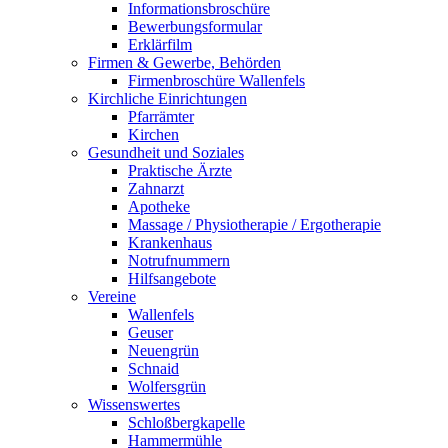
Informationsbroschüre
Bewerbungsformular
Erklärfilm
Firmen & Gewerbe, Behörden
Firmenbroschüre Wallenfels
Kirchliche Einrichtungen
Pfarrämter
Kirchen
Gesundheit und Soziales
Praktische Ärzte
Zahnarzt
Apotheke
Massage / Physiotherapie / Ergotherapie
Krankenhaus
Notrufnummern
Hilfsangebote
Vereine
Wallenfels
Geuser
Neuengrün
Schnaid
Wolfersgrün
Wissenswertes
Schloßbergkapelle
Hammermühle