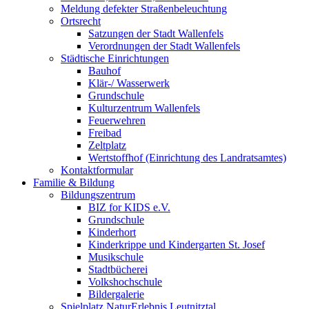
Meldung defekter Straßenbeleuchtung
Ortsrecht
Satzungen der Stadt Wallenfels
Verordnungen der Stadt Wallenfels
Städtische Einrichtungen
Bauhof
Klär-/ Wasserwerk
Grundschule
Kulturzentrum Wallenfels
Feuerwehren
Freibad
Zeltplatz
Wertstoffhof (Einrichtung des Landratsamtes)
Kontaktformular
Familie & Bildung
Bildungszentrum
BIZ for KIDS e.V.
Grundschule
Kinderhort
Kinderkrippe und Kindergarten St. Josef
Musikschule
Stadtbücherei
Volkshochschule
Bildergalerie
Spielplatz NaturErlebnis Leutnitztal