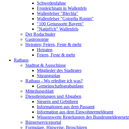
Schwedenfahne
Fronleichnam in Wallenfels
Wallenfelser "Blechla"
Wallenfelser "Gstopfta Rumm"
"100 Genussorte Bayern"
"Natürl!ch" Wallenfels
Der Rodachtaler
Gastronomie
Heiraten; Feiern, Feste & mehr
Heiraten
Feiern, Feste & mehr
Rathaus
Stadtrat & Ausschüsse
Mitglieder des Stadtrates
Sitzungsplan
Rathaus - Wo erledige ich was?
Gemeinschaftsgrabanlage
Mitteilungsblatt
Dienstleistungen und Abgaben
Steuern und Gebühren
Informationen aus dem Passamt
Information aus dem Einwohnermeldeamt
Wissenswerte Regelungen des Bundesmeldegesetzes
Bürgerserviceportal
Formulare, Hinweise, Broschüren