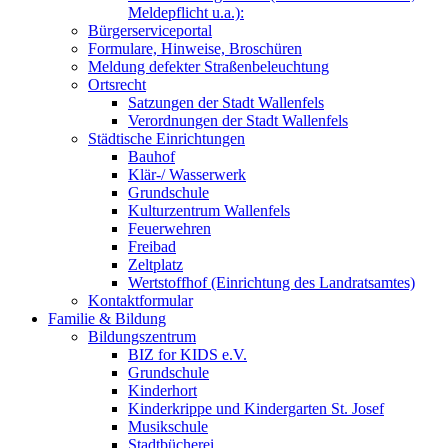
Meldepflicht u.a.):
Bürgerserviceportal
Formulare, Hinweise, Broschüren
Meldung defekter Straßenbeleuchtung
Ortsrecht
Satzungen der Stadt Wallenfels
Verordnungen der Stadt Wallenfels
Städtische Einrichtungen
Bauhof
Klär-/ Wasserwerk
Grundschule
Kulturzentrum Wallenfels
Feuerwehren
Freibad
Zeltplatz
Wertstoffhof (Einrichtung des Landratsamtes)
Kontaktformular
Familie & Bildung
Bildungszentrum
BIZ for KIDS e.V.
Grundschule
Kinderhort
Kinderkrippe und Kindergarten St. Josef
Musikschule
Stadtbücherei