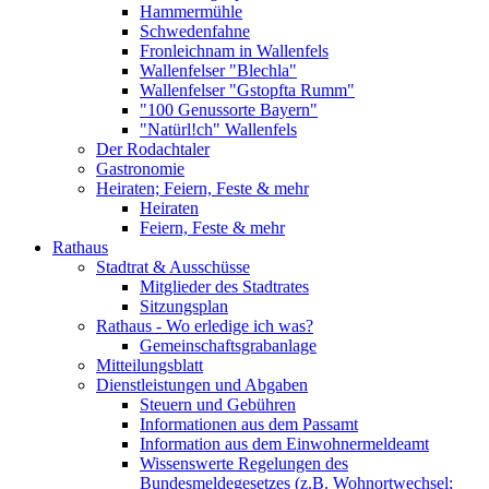
Hammermühle
Schwedenfahne
Fronleichnam in Wallenfels
Wallenfelser "Blechla"
Wallenfelser "Gstopfta Rumm"
"100 Genussorte Bayern"
"Natürl!ch" Wallenfels
Der Rodachtaler
Gastronomie
Heiraten; Feiern, Feste & mehr
Heiraten
Feiern, Feste & mehr
Rathaus
Stadtrat & Ausschüsse
Mitglieder des Stadtrates
Sitzungsplan
Rathaus - Wo erledige ich was?
Gemeinschaftsgrabanlage
Mitteilungsblatt
Dienstleistungen und Abgaben
Steuern und Gebühren
Informationen aus dem Passamt
Information aus dem Einwohnermeldeamt
Wissenswerte Regelungen des
Bundesmeldegesetzes (z.B. Wohnortwechsel;