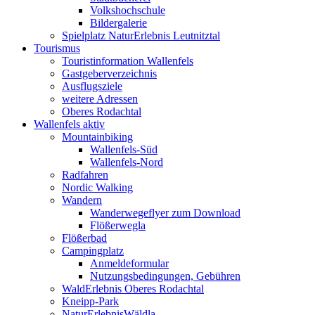
Volkshochschule
Bildergalerie
Spielplatz NaturErlebnis Leutnitztal
Tourismus
Touristinformation Wallenfels
Gastgeberverzeichnis
Ausflugsziele
weitere Adressen
Oberes Rodachtal
Wallenfels aktiv
Mountainbiking
Wallenfels-Süd
Wallenfels-Nord
Radfahren
Nordic Walking
Wandern
Wanderwegeflyer zum Download
Flößerwegla
Flößerbad
Campingplatz
Anmeldeformular
Nutzungsbedingungen, Gebühren
WaldErlebnis Oberes Rodachtal
Kneipp-Park
NaturErlebnisWäldla