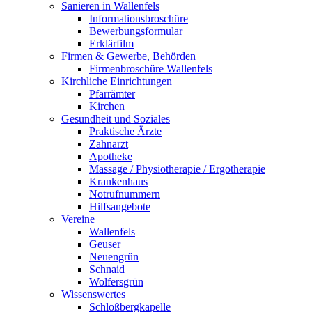
Sanieren in Wallenfels
Informationsbroschüre
Bewerbungsformular
Erklärfilm
Firmen & Gewerbe, Behörden
Firmenbroschüre Wallenfels
Kirchliche Einrichtungen
Pfarrämter
Kirchen
Gesundheit und Soziales
Praktische Ärzte
Zahnarzt
Apotheke
Massage / Physiotherapie / Ergotherapie
Krankenhaus
Notrufnummern
Hilfsangebote
Vereine
Wallenfels
Geuser
Neuengrün
Schnaid
Wolfersgrün
Wissenswertes
Schloßbergkapelle