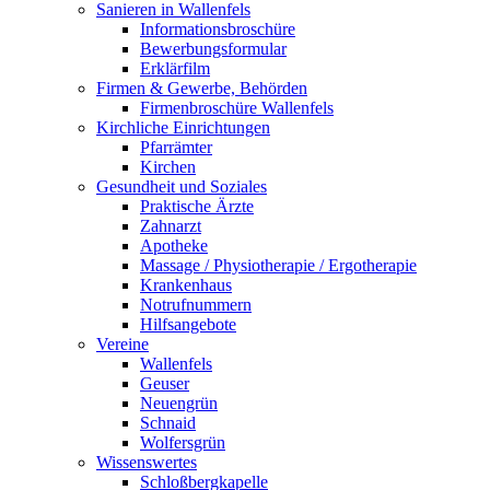
Sanieren in Wallenfels
Informationsbroschüre
Bewerbungsformular
Erklärfilm
Firmen & Gewerbe, Behörden
Firmenbroschüre Wallenfels
Kirchliche Einrichtungen
Pfarrämter
Kirchen
Gesundheit und Soziales
Praktische Ärzte
Zahnarzt
Apotheke
Massage / Physiotherapie / Ergotherapie
Krankenhaus
Notrufnummern
Hilfsangebote
Vereine
Wallenfels
Geuser
Neuengrün
Schnaid
Wolfersgrün
Wissenswertes
Schloßbergkapelle