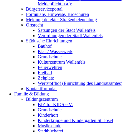
Meldepflicht u.a.):
Bürgerserviceportal
Formulare, Hinweise, Broschüren
Meldung defekter Straßenbeleuchtung
Ortsrecht
Satzungen der Stadt Wallenfels
Verordnungen der Stadt Wallenfels
Städtische Einrichtungen
Bauhof
Klär-/ Wasserwerk
Grundschule
Kulturzentrum Wallenfels
Feuerwehren
Freibad
Zeltplatz
Wertstoffhof (Einrichtung des Landratsamtes)
Kontaktformular
Familie & Bildung
Bildungszentrum
BIZ for KIDS e.V.
Grundschule
Kinderhort
Kinderkrippe und Kindergarten St. Josef
Musikschule
Stadtbücherei