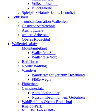
Volkshochschule
Bildergalerie
Spielplatz NaturErlebnis Leutnitztal
Tourismus
Touristinformation Wallenfels
Gastgeberverzeichnis
Ausflugsziele
weitere Adressen
Oberes Rodachtal
Wallenfels aktiv
Mountainbiking
Wallenfels-Süd
Wallenfels-Nord
Radfahren
Nordic Walking
Wandern
Wanderwegeflyer zum Download
Flößerwegla
Flößerbad
Campingplatz
Anmeldeformular
Nutzungsbedingungen, Gebühren
WaldErlebnis Oberes Rodachtal
Kneipp-Park
NaturErlebnisWäldla