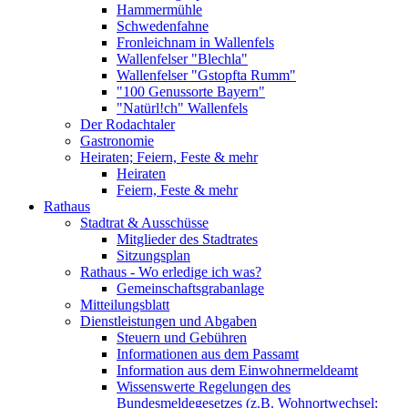
Hammermühle
Schwedenfahne
Fronleichnam in Wallenfels
Wallenfelser "Blechla"
Wallenfelser "Gstopfta Rumm"
"100 Genussorte Bayern"
"Natürl!ch" Wallenfels
Der Rodachtaler
Gastronomie
Heiraten; Feiern, Feste & mehr
Heiraten
Feiern, Feste & mehr
Rathaus
Stadtrat & Ausschüsse
Mitglieder des Stadtrates
Sitzungsplan
Rathaus - Wo erledige ich was?
Gemeinschaftsgrabanlage
Mitteilungsblatt
Dienstleistungen und Abgaben
Steuern und Gebühren
Informationen aus dem Passamt
Information aus dem Einwohnermeldeamt
Wissenswerte Regelungen des
Bundesmeldegesetzes (z.B. Wohnortwechsel;