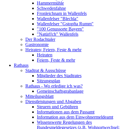
Hammermühle
Schwedenfahne
Fronleichnam in Wallenfels
Wallenfelser "Blechla"
Wallenfelser "Gstopfta Rumm"
"100 Genussorte Bayern"
"Natürl!ch" Wallenfels
Der Rodachtaler
Gastronomie
Heiraten; Feiern, Feste & mehr
Heiraten
Feiern, Feste & mehr
Rathaus
Stadtrat & Ausschüsse
Mitglieder des Stadtrates
Sitzungsplan
Rathaus - Wo erledige ich was?
Gemeinschaftsgrabanlage
Mitteilungsblatt
Dienstleistungen und Abgaben
Steuern und Gebühren
Informationen aus dem Passamt
Information aus dem Einwohnermeldeamt
Wissenswerte Regelungen des
Bundesmeldegesetzes (z.B. Wohnortwechsel;