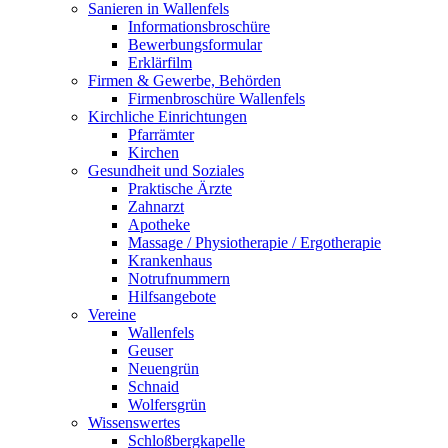
Sanieren in Wallenfels
Informationsbroschüre
Bewerbungsformular
Erklärfilm
Firmen & Gewerbe, Behörden
Firmenbroschüre Wallenfels
Kirchliche Einrichtungen
Pfarrämter
Kirchen
Gesundheit und Soziales
Praktische Ärzte
Zahnarzt
Apotheke
Massage / Physiotherapie / Ergotherapie
Krankenhaus
Notrufnummern
Hilfsangebote
Vereine
Wallenfels
Geuser
Neuengrün
Schnaid
Wolfersgrün
Wissenswertes
Schloßbergkapelle