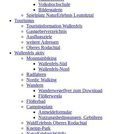
Volkshochschule
Bildergalerie
Spielplatz NaturErlebnis Leutnitztal
Tourismus
Touristinformation Wallenfels
Gastgeberverzeichnis
Ausflugsziele
weitere Adressen
Oberes Rodachtal
Wallenfels aktiv
Mountainbiking
Wallenfels-Süd
Wallenfels-Nord
Radfahren
Nordic Walking
Wandern
Wanderwegeflyer zum Download
Flößerwegla
Flößerbad
Campingplatz
Anmeldeformular
Nutzungsbedingungen, Gebühren
WaldErlebnis Oberes Rodachtal
Kneipp-Park
NaturErlebnisWäldla