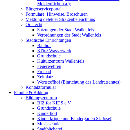
Meldepflicht u.a.):
Bürgerserviceportal
Formulare, Hinweise, Broschüren
Meldung defekter Straßenbeleuchtung
Ortsrecht
Satzungen der Stadt Wallenfels
Verordnungen der Stadt Wallenfels
Städtische Einrichtungen
Bauhof
Klär-/ Wasserwerk
Grundschule
Kulturzentrum Wallenfels
Feuerwehren
Freibad
Zeltplatz
Wertstoffhof (Einrichtung des Landratsamtes)
Kontaktformular
Familie & Bildung
Bildungszentrum
BIZ for KIDS e.V.
Grundschule
Kinderhort
Kinderkrippe und Kindergarten St. Josef
Musikschule
Stadtbücherei