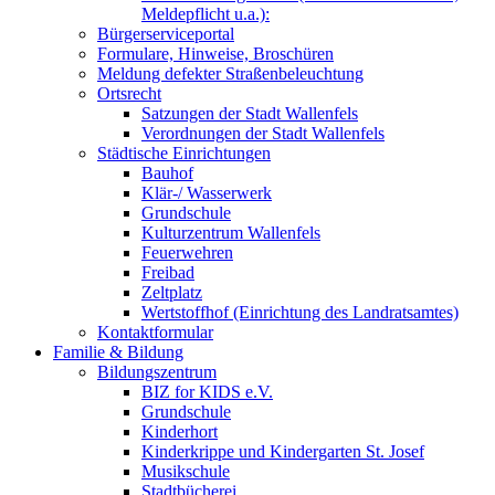
Meldepflicht u.a.):
Bürgerserviceportal
Formulare, Hinweise, Broschüren
Meldung defekter Straßenbeleuchtung
Ortsrecht
Satzungen der Stadt Wallenfels
Verordnungen der Stadt Wallenfels
Städtische Einrichtungen
Bauhof
Klär-/ Wasserwerk
Grundschule
Kulturzentrum Wallenfels
Feuerwehren
Freibad
Zeltplatz
Wertstoffhof (Einrichtung des Landratsamtes)
Kontaktformular
Familie & Bildung
Bildungszentrum
BIZ for KIDS e.V.
Grundschule
Kinderhort
Kinderkrippe und Kindergarten St. Josef
Musikschule
Stadtbücherei