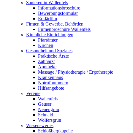
Sanieren in Wallenfels
Informationsbroschüre
Bewerbungsformular
Erklärfilm
Firmen & Gewerbe, Behörden
Firmenbroschüre Wallenfels
Kirchliche Einrichtungen
Pfarrämter
Kirchen
Gesundheit und Soziales
Praktische Ärzte
Zahnarzt
Apotheke
Massage / Physiotherapie / Ergotherapie
Krankenhaus
Notrufnummern
Hilfsangebote
Vereine
Wallenfels
Geuser
Neuengrün
Schnaid
Wolfersgrün
Wissenswertes
Schloßbergkapelle