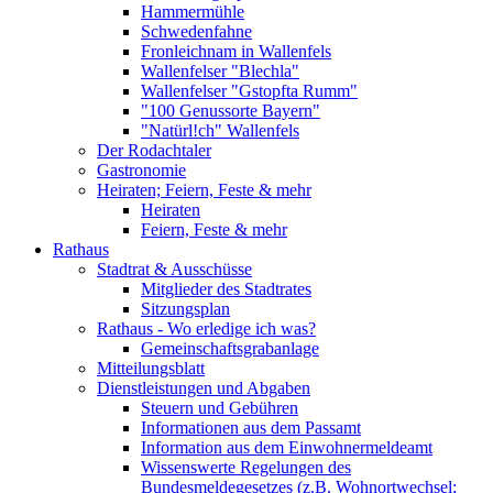
Hammermühle
Schwedenfahne
Fronleichnam in Wallenfels
Wallenfelser "Blechla"
Wallenfelser "Gstopfta Rumm"
"100 Genussorte Bayern"
"Natürl!ch" Wallenfels
Der Rodachtaler
Gastronomie
Heiraten; Feiern, Feste & mehr
Heiraten
Feiern, Feste & mehr
Rathaus
Stadtrat & Ausschüsse
Mitglieder des Stadtrates
Sitzungsplan
Rathaus - Wo erledige ich was?
Gemeinschaftsgrabanlage
Mitteilungsblatt
Dienstleistungen und Abgaben
Steuern und Gebühren
Informationen aus dem Passamt
Information aus dem Einwohnermeldeamt
Wissenswerte Regelungen des
Bundesmeldegesetzes (z.B. Wohnortwechsel;