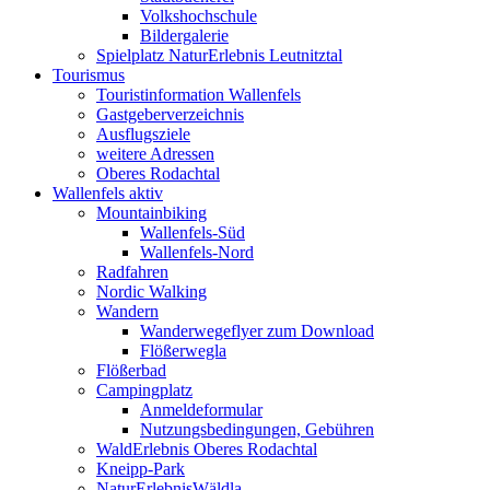
Volkshochschule
Bildergalerie
Spielplatz NaturErlebnis Leutnitztal
Tourismus
Touristinformation Wallenfels
Gastgeberverzeichnis
Ausflugsziele
weitere Adressen
Oberes Rodachtal
Wallenfels aktiv
Mountainbiking
Wallenfels-Süd
Wallenfels-Nord
Radfahren
Nordic Walking
Wandern
Wanderwegeflyer zum Download
Flößerwegla
Flößerbad
Campingplatz
Anmeldeformular
Nutzungsbedingungen, Gebühren
WaldErlebnis Oberes Rodachtal
Kneipp-Park
NaturErlebnisWäldla