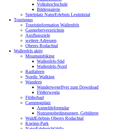
Volkshochschule
Bildergalerie
Spielplatz NaturErlebnis Leutnitztal
Tourismus
Touristinformation Wallenfels
Gastgeberverzeichnis
Ausflugsziele
weitere Adressen
Oberes Rodachtal
Wallenfels aktiv
Mountainbiking
Wallenfels-Süd
Wallenfels-Nord
Radfahren
Nordic Walking
Wandern
Wanderwegeflyer zum Download
Flößerwegla
Flößerbad
Campingplatz
Anmeldeformular
Nutzungsbedingungen, Gebühren
WaldErlebnis Oberes Rodachtal
Kneipp-Park
NaturErlebnisWäldla