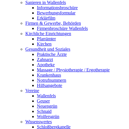
Sanieren in Wallenfels
Informationsbroschüre
Bewerbungsformular
Erklärfilm
Firmen & Gewerbe, Behörden
Firmenbroschüre Wallenfels
Kirchliche Einrichtungen
Pfarrämter
Kirchen
Gesundheit und Soziales
Praktische Ärzte
Zahnarzt
Apotheke
Massage / Physiotherapie / Ergotherapie
Krankenhaus
Notrufnummern
Hilfsangebote
Vereine
Wallenfels
Geuser
Neuengrün
Schnaid
Wolfersgrün
Wissenswertes
Schloßbergkapelle