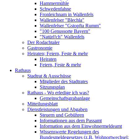
Hammermühle
Schwedenfahne
Fronleichnam in Wallenfels
Wallenfelser "Blechla"
Wallenfelser "Gstopfta Rumm"
"100 Genussorte Bayern"
"Natürl!ch" Wallenfels
Der Rodachtaler
Gastronomie
Heiraten; Feiern, Feste & mehr
Heiraten
Feiern, Feste & mehr
Rathaus
Stadtrat & Ausschüsse
Mitglieder des Stadtrates
Sitzungsplan
Rathaus - Wo erledige ich was?
Gemeinschaftsgrabanlage
Mitteilungsblatt
Dienstleistungen und Abgaben
Steuern und Gebühren
Informationen aus dem Passamt
Information aus dem Einwohnermeldeamt
Wissenswerte Regelungen des
Bundesmeldegesetzes (z.B. Wohnortwechsel;