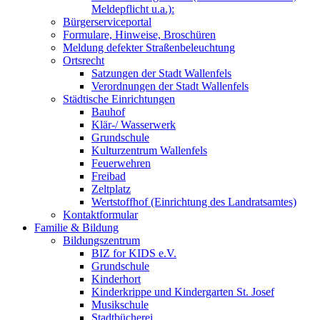
Meldepflicht u.a.):
Bürgerserviceportal
Formulare, Hinweise, Broschüren
Meldung defekter Straßenbeleuchtung
Ortsrecht
Satzungen der Stadt Wallenfels
Verordnungen der Stadt Wallenfels
Städtische Einrichtungen
Bauhof
Klär-/ Wasserwerk
Grundschule
Kulturzentrum Wallenfels
Feuerwehren
Freibad
Zeltplatz
Wertstoffhof (Einrichtung des Landratsamtes)
Kontaktformular
Familie & Bildung
Bildungszentrum
BIZ for KIDS e.V.
Grundschule
Kinderhort
Kinderkrippe und Kindergarten St. Josef
Musikschule
Stadtbücherei