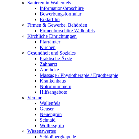
Sanieren in Wallenfels
Informationsbroschüre
Bewerbungsformular
Erklärfilm
Firmen & Gewerbe, Behörden
Firmenbroschüre Wallenfels
Kirchliche Einrichtungen
Pfarrämter
Kirchen
Gesundheit und Soziales
Praktische Ärzte
Zahnarzt
Apotheke
Massage / Physiotherapie / Ergotherapie
Krankenhaus
Notrufnummern
Hilfsangebote
Vereine
Wallenfels
Geuser
Neuengrün
Schnaid
Wolfersgrün
Wissenswertes
Schloßbergkapelle