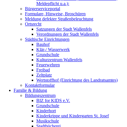
Meldepflicht u.a.):
Bürgerserviceportal
Formulare, Hinweise, Broschüren
Meldung defekter Straßenbeleuchtung
Ortsrecht
Satzungen der Stadt Wallenfels
Verordnungen der Stadt Wallenfels
Städtische Einrichtungen
Bauhof
Klär-/ Wasserwerk
Grundschule
Kulturzentrum Wallenfels
Feuerwehren
Freibad
Zeltplatz
Wertstoffhof (Einrichtung des Landratsamtes)
Kontaktformular
Familie & Bildung
Bildungszentrum
BIZ for KIDS e.V.
Grundschule
Kinderhort
Kinderkrippe und Kindergarten St. Josef
Musikschule
Stadtbücherei