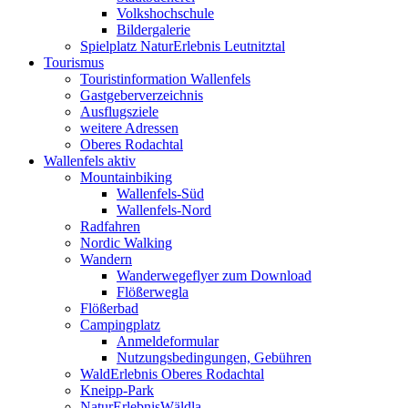
Volkshochschule
Bildergalerie
Spielplatz NaturErlebnis Leutnitztal
Tourismus
Touristinformation Wallenfels
Gastgeberverzeichnis
Ausflugsziele
weitere Adressen
Oberes Rodachtal
Wallenfels aktiv
Mountainbiking
Wallenfels-Süd
Wallenfels-Nord
Radfahren
Nordic Walking
Wandern
Wanderwegeflyer zum Download
Flößerwegla
Flößerbad
Campingplatz
Anmeldeformular
Nutzungsbedingungen, Gebühren
WaldErlebnis Oberes Rodachtal
Kneipp-Park
NaturErlebnisWäldla