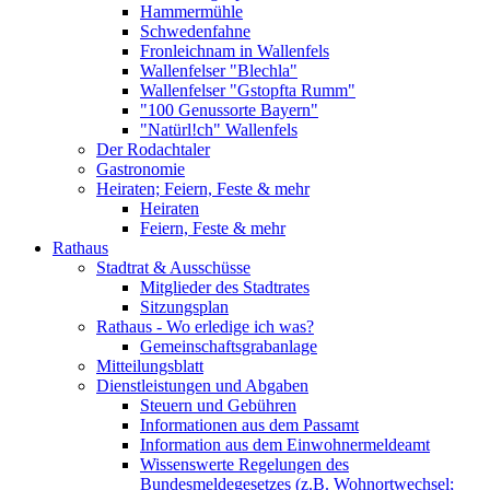
Hammermühle
Schwedenfahne
Fronleichnam in Wallenfels
Wallenfelser "Blechla"
Wallenfelser "Gstopfta Rumm"
"100 Genussorte Bayern"
"Natürl!ch" Wallenfels
Der Rodachtaler
Gastronomie
Heiraten; Feiern, Feste & mehr
Heiraten
Feiern, Feste & mehr
Rathaus
Stadtrat & Ausschüsse
Mitglieder des Stadtrates
Sitzungsplan
Rathaus - Wo erledige ich was?
Gemeinschaftsgrabanlage
Mitteilungsblatt
Dienstleistungen und Abgaben
Steuern und Gebühren
Informationen aus dem Passamt
Information aus dem Einwohnermeldeamt
Wissenswerte Regelungen des
Bundesmeldegesetzes (z.B. Wohnortwechsel;