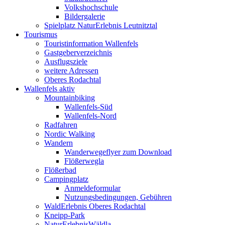
Volkshochschule
Bildergalerie
Spielplatz NaturErlebnis Leutnitztal
Tourismus
Touristinformation Wallenfels
Gastgeberverzeichnis
Ausflugsziele
weitere Adressen
Oberes Rodachtal
Wallenfels aktiv
Mountainbiking
Wallenfels-Süd
Wallenfels-Nord
Radfahren
Nordic Walking
Wandern
Wanderwegeflyer zum Download
Flößerwegla
Flößerbad
Campingplatz
Anmeldeformular
Nutzungsbedingungen, Gebühren
WaldErlebnis Oberes Rodachtal
Kneipp-Park
NaturErlebnisWäldla