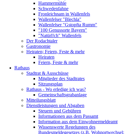
Hammermühle
Schwedenfahne
Fronleichnam in Wallenfels
Wallenfelser "Blechla"
Wallenfelser "Gstopfta Rumm"
"100 Genussorte Bayern"
"Natürl!ch" Wallenfels
Der Rodachtaler
Gastronomie
Heiraten; Feiern, Feste & mehr
Heiraten
Feiern, Feste & mehr
Rathaus
Stadtrat & Ausschüsse
Mitglieder des Stadtrates
Sitzungsplan
Rathaus - Wo erledige ich was?
Gemeinschaftsgrabanlage
Mitteilungsblatt
Dienstleistungen und Abgaben
Steuern und Gebühren
Informationen aus dem Passamt
Information aus dem Einwohnermeldeamt
Wissenswerte Regelungen des
Bundesmeldegesetzes (z.B. Wohnortwechsel;