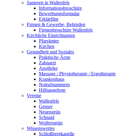
Sanieren in Wallenfels
Informationsbroschüre
Bewerbungsformular
Erklärfilm
Firmen & Gewerbe, Behörden
Firmenbroschüre Wallenfels
Kirchliche Einrichtungen
Pfarrämter
Kirchen
Gesundheit und Soziales
Praktische Ärzte
Zahnarzt
Apotheke
Massage / Physiotherapie / Ergotherapie
Krankenhaus
Notrufnummern
Hilfsangebote
Vereine
Wallenfels
Geuser
Neuengrün
Schnaid
Wolfersgrün
Wissenswertes
Schloßbergkapelle