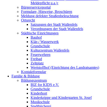
Meldepflicht u.a.):
Bürgerserviceportal
Formulare, Hinweise, Broschüren
Meldung defekter Straßenbeleuchtung
Ortsrecht
Satzungen der Stadt Wallenfels
Verordnungen der Stadt Wallenfels
Städtische Einrichtungen
Bauhof
Klär-/ Wasserwerk
Grundschule
Kulturzentrum Wallenfels
Feuerwehren
Freibad
Zeltplatz
Wertstoffhof (Einrichtung des Landratsamtes)
Kontaktformular
Familie & Bildung
Bildungszentrum
BIZ for KIDS e.V.
Grundschule
Kinderhort
Kinderkrippe und Kindergarten St. Josef
Musikschule
Stadtbücherei