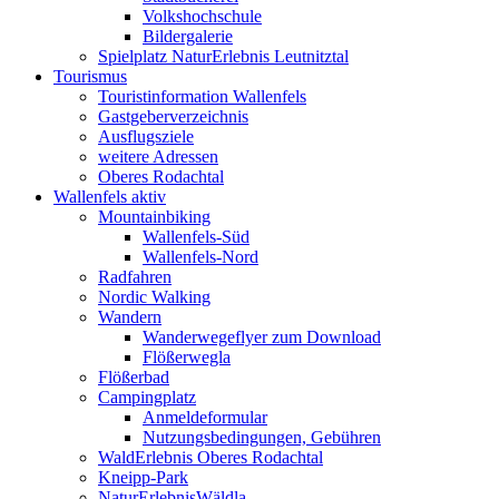
Volkshochschule
Bildergalerie
Spielplatz NaturErlebnis Leutnitztal
Tourismus
Touristinformation Wallenfels
Gastgeberverzeichnis
Ausflugsziele
weitere Adressen
Oberes Rodachtal
Wallenfels aktiv
Mountainbiking
Wallenfels-Süd
Wallenfels-Nord
Radfahren
Nordic Walking
Wandern
Wanderwegeflyer zum Download
Flößerwegla
Flößerbad
Campingplatz
Anmeldeformular
Nutzungsbedingungen, Gebühren
WaldErlebnis Oberes Rodachtal
Kneipp-Park
NaturErlebnisWäldla