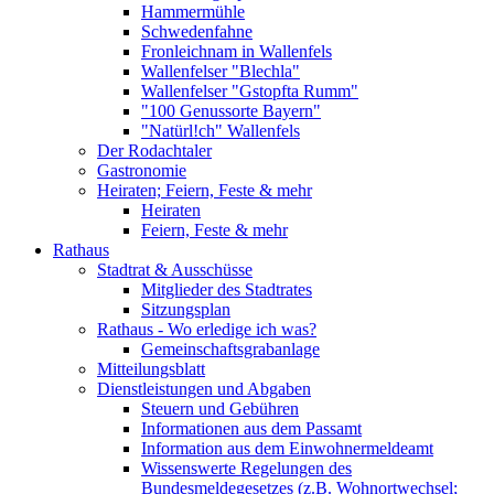
Hammermühle
Schwedenfahne
Fronleichnam in Wallenfels
Wallenfelser "Blechla"
Wallenfelser "Gstopfta Rumm"
"100 Genussorte Bayern"
"Natürl!ch" Wallenfels
Der Rodachtaler
Gastronomie
Heiraten; Feiern, Feste & mehr
Heiraten
Feiern, Feste & mehr
Rathaus
Stadtrat & Ausschüsse
Mitglieder des Stadtrates
Sitzungsplan
Rathaus - Wo erledige ich was?
Gemeinschaftsgrabanlage
Mitteilungsblatt
Dienstleistungen und Abgaben
Steuern und Gebühren
Informationen aus dem Passamt
Information aus dem Einwohnermeldeamt
Wissenswerte Regelungen des
Bundesmeldegesetzes (z.B. Wohnortwechsel;