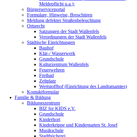
Meldepflicht u.a.):
Bürgerserviceportal
Formulare, Hinweise, Broschüren
Meldung defekter Straßenbeleuchtung
Ortsrecht
Satzungen der Stadt Wallenfels
Verordnungen der Stadt Wallenfels
Städtische Einrichtungen
Bauhof
Klär-/ Wasserwerk
Grundschule
Kulturzentrum Wallenfels
Feuerwehren
Freibad
Zeltplatz
Wertstoffhof (Einrichtung des Landratsamtes)
Kontaktformular
Familie & Bildung
Bildungszentrum
BIZ for KIDS e.V.
Grundschule
Kinderhort
Kinderkrippe und Kindergarten St. Josef
Musikschule
Stadtbücherei