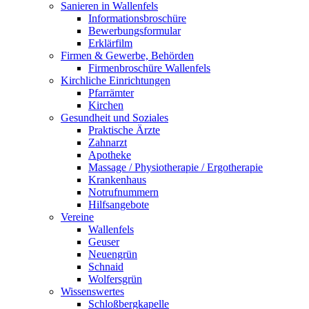
Sanieren in Wallenfels
Informationsbroschüre
Bewerbungsformular
Erklärfilm
Firmen & Gewerbe, Behörden
Firmenbroschüre Wallenfels
Kirchliche Einrichtungen
Pfarrämter
Kirchen
Gesundheit und Soziales
Praktische Ärzte
Zahnarzt
Apotheke
Massage / Physiotherapie / Ergotherapie
Krankenhaus
Notrufnummern
Hilfsangebote
Vereine
Wallenfels
Geuser
Neuengrün
Schnaid
Wolfersgrün
Wissenswertes
Schloßbergkapelle