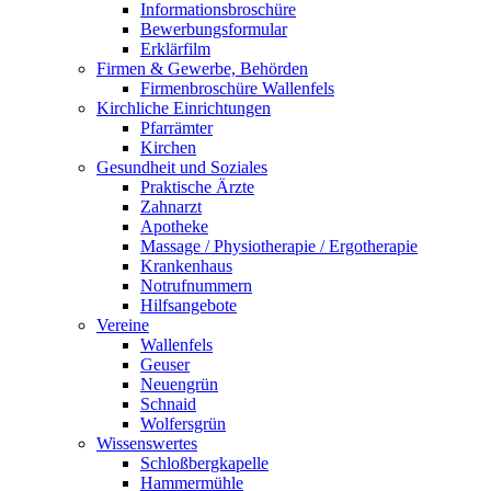
Informationsbroschüre
Bewerbungsformular
Erklärfilm
Firmen & Gewerbe, Behörden
Firmenbroschüre Wallenfels
Kirchliche Einrichtungen
Pfarrämter
Kirchen
Gesundheit und Soziales
Praktische Ärzte
Zahnarzt
Apotheke
Massage / Physiotherapie / Ergotherapie
Krankenhaus
Notrufnummern
Hilfsangebote
Vereine
Wallenfels
Geuser
Neuengrün
Schnaid
Wolfersgrün
Wissenswertes
Schloßbergkapelle
Hammermühle