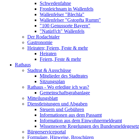
Schwedenfahne
Fronleichnam in Wallenfels
Wallenfelser "Blechla"
Wallenfelser "Gstopfta Rumm"
"100 Genussorte Bayern"
"Natürl!ch" Wallenfels
Der Rodachtaler
Gastronomie
Heiraten; Feiern, Feste & mehr
Heiraten
Feiern, Feste & mehr
Rathaus
Stadtrat & Ausschüsse
Mitglieder des Stadtrates
Sitzungsplan
Rathaus - Wo erledige ich was?
Gemeinschaftsgrabanlage
Mitteilungsblatt
Dienstleistungen und Abgaben
Steuern und Gebühren
Informationen aus dem Passamt
Information aus dem Einwohnermeldeamt
Wissenswerte Regelungen des Bundesmeldegesetzes
Bürgerserviceportal
Formulare, Hinweise, Broschüren