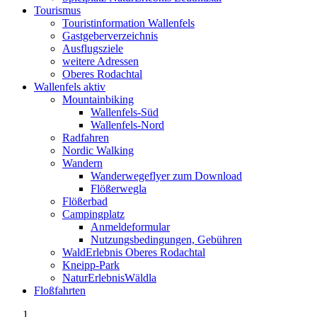
Tourismus
Touristinformation Wallenfels
Gastgeberverzeichnis
Ausflugsziele
weitere Adressen
Oberes Rodachtal
Wallenfels aktiv
Mountainbiking
Wallenfels-Süd
Wallenfels-Nord
Radfahren
Nordic Walking
Wandern
Wanderwegeflyer zum Download
Flößerwegla
Flößerbad
Campingplatz
Anmeldeformular
Nutzungsbedingungen, Gebühren
WaldErlebnis Oberes Rodachtal
Kneipp-Park
NaturErlebnisWäldla
Floßfahrten