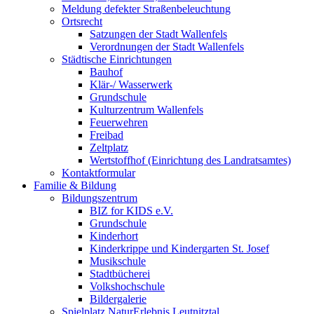
Meldung defekter Straßenbeleuchtung
Ortsrecht
Satzungen der Stadt Wallenfels
Verordnungen der Stadt Wallenfels
Städtische Einrichtungen
Bauhof
Klär-/ Wasserwerk
Grundschule
Kulturzentrum Wallenfels
Feuerwehren
Freibad
Zeltplatz
Wertstoffhof (Einrichtung des Landratsamtes)
Kontaktformular
Familie & Bildung
Bildungszentrum
BIZ for KIDS e.V.
Grundschule
Kinderhort
Kinderkrippe und Kindergarten St. Josef
Musikschule
Stadtbücherei
Volkshochschule
Bildergalerie
Spielplatz NaturErlebnis Leutnitztal