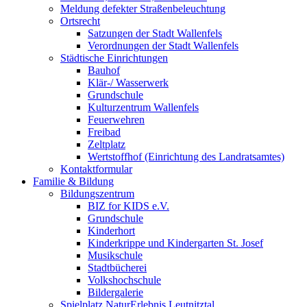
Meldung defekter Straßenbeleuchtung
Ortsrecht
Satzungen der Stadt Wallenfels
Verordnungen der Stadt Wallenfels
Städtische Einrichtungen
Bauhof
Klär-/ Wasserwerk
Grundschule
Kulturzentrum Wallenfels
Feuerwehren
Freibad
Zeltplatz
Wertstoffhof (Einrichtung des Landratsamtes)
Kontaktformular
Familie & Bildung
Bildungszentrum
BIZ for KIDS e.V.
Grundschule
Kinderhort
Kinderkrippe und Kindergarten St. Josef
Musikschule
Stadtbücherei
Volkshochschule
Bildergalerie
Spielplatz NaturErlebnis Leutnitztal