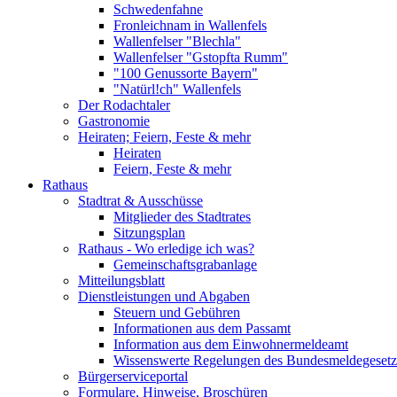
Schwedenfahne
Fronleichnam in Wallenfels
Wallenfelser "Blechla"
Wallenfelser "Gstopfta Rumm"
"100 Genussorte Bayern"
"Natürl!ch" Wallenfels
Der Rodachtaler
Gastronomie
Heiraten; Feiern, Feste & mehr
Heiraten
Feiern, Feste & mehr
Rathaus
Stadtrat & Ausschüsse
Mitglieder des Stadtrates
Sitzungsplan
Rathaus - Wo erledige ich was?
Gemeinschaftsgrabanlage
Mitteilungsblatt
Dienstleistungen und Abgaben
Steuern und Gebühren
Informationen aus dem Passamt
Information aus dem Einwohnermeldeamt
Wissenswerte Regelungen des Bundesmeldegesetzes
Bürgerserviceportal
Formulare, Hinweise, Broschüren