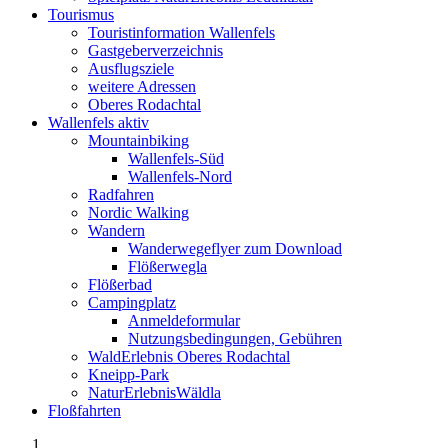
Tourismus
Touristinformation Wallenfels
Gastgeberverzeichnis
Ausflugsziele
weitere Adressen
Oberes Rodachtal
Wallenfels aktiv
Mountainbiking
Wallenfels-Süd
Wallenfels-Nord
Radfahren
Nordic Walking
Wandern
Wanderwegeflyer zum Download
Flößerwegla
Flößerbad
Campingplatz
Anmeldeformular
Nutzungsbedingungen, Gebühren
WaldErlebnis Oberes Rodachtal
Kneipp-Park
NaturErlebnisWäldla
Floßfahrten