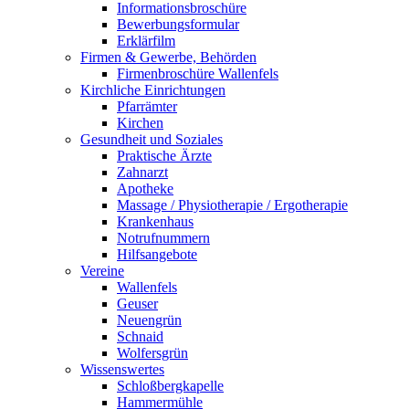
Informationsbroschüre
Bewerbungsformular
Erklärfilm
Firmen & Gewerbe, Behörden
Firmenbroschüre Wallenfels
Kirchliche Einrichtungen
Pfarrämter
Kirchen
Gesundheit und Soziales
Praktische Ärzte
Zahnarzt
Apotheke
Massage / Physiotherapie / Ergotherapie
Krankenhaus
Notrufnummern
Hilfsangebote
Vereine
Wallenfels
Geuser
Neuengrün
Schnaid
Wolfersgrün
Wissenswertes
Schloßbergkapelle
Hammermühle