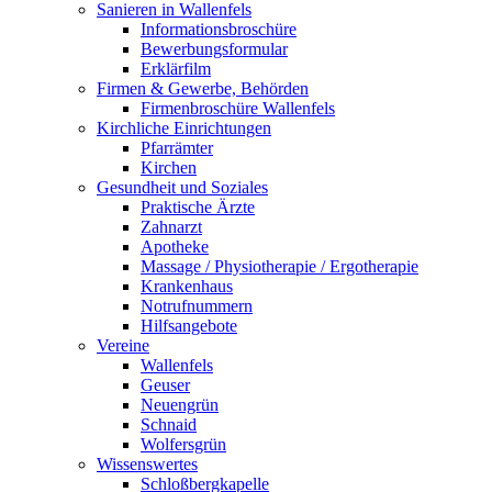
Sanieren in Wallenfels
Informationsbroschüre
Bewerbungsformular
Erklärfilm
Firmen & Gewerbe, Behörden
Firmenbroschüre Wallenfels
Kirchliche Einrichtungen
Pfarrämter
Kirchen
Gesundheit und Soziales
Praktische Ärzte
Zahnarzt
Apotheke
Massage / Physiotherapie / Ergotherapie
Krankenhaus
Notrufnummern
Hilfsangebote
Vereine
Wallenfels
Geuser
Neuengrün
Schnaid
Wolfersgrün
Wissenswertes
Schloßbergkapelle