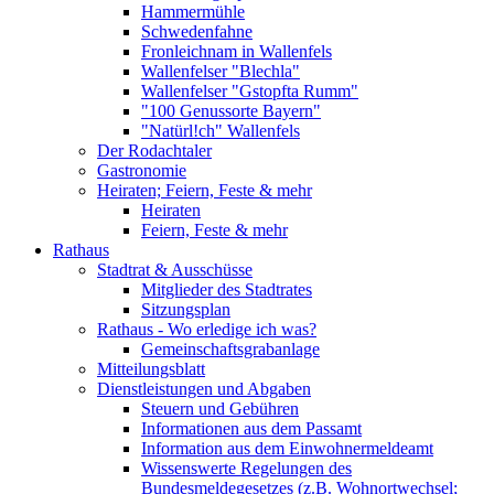
Hammermühle
Schwedenfahne
Fronleichnam in Wallenfels
Wallenfelser "Blechla"
Wallenfelser "Gstopfta Rumm"
"100 Genussorte Bayern"
"Natürl!ch" Wallenfels
Der Rodachtaler
Gastronomie
Heiraten; Feiern, Feste & mehr
Heiraten
Feiern, Feste & mehr
Rathaus
Stadtrat & Ausschüsse
Mitglieder des Stadtrates
Sitzungsplan
Rathaus - Wo erledige ich was?
Gemeinschaftsgrabanlage
Mitteilungsblatt
Dienstleistungen und Abgaben
Steuern und Gebühren
Informationen aus dem Passamt
Information aus dem Einwohnermeldeamt
Wissenswerte Regelungen des
Bundesmeldegesetzes (z.B. Wohnortwechsel;