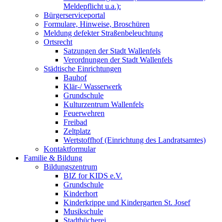
Meldepflicht u.a.):
Bürgerserviceportal
Formulare, Hinweise, Broschüren
Meldung defekter Straßenbeleuchtung
Ortsrecht
Satzungen der Stadt Wallenfels
Verordnungen der Stadt Wallenfels
Städtische Einrichtungen
Bauhof
Klär-/ Wasserwerk
Grundschule
Kulturzentrum Wallenfels
Feuerwehren
Freibad
Zeltplatz
Wertstoffhof (Einrichtung des Landratsamtes)
Kontaktformular
Familie & Bildung
Bildungszentrum
BIZ for KIDS e.V.
Grundschule
Kinderhort
Kinderkrippe und Kindergarten St. Josef
Musikschule
Stadtbücherei