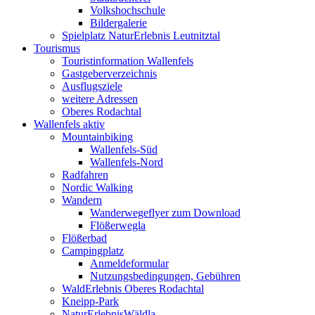
Volkshochschule
Bildergalerie
Spielplatz NaturErlebnis Leutnitztal
Tourismus
Touristinformation Wallenfels
Gastgeberverzeichnis
Ausflugsziele
weitere Adressen
Oberes Rodachtal
Wallenfels aktiv
Mountainbiking
Wallenfels-Süd
Wallenfels-Nord
Radfahren
Nordic Walking
Wandern
Wanderwegeflyer zum Download
Flößerwegla
Flößerbad
Campingplatz
Anmeldeformular
Nutzungsbedingungen, Gebühren
WaldErlebnis Oberes Rodachtal
Kneipp-Park
NaturErlebnisWäldla