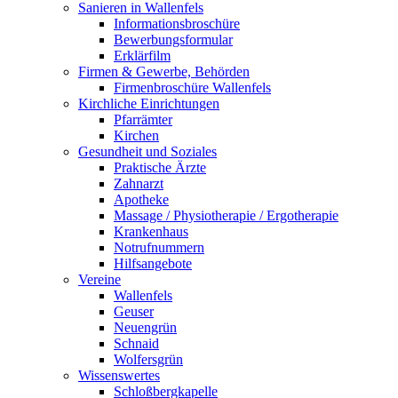
Sanieren in Wallenfels
Informationsbroschüre
Bewerbungsformular
Erklärfilm
Firmen & Gewerbe, Behörden
Firmenbroschüre Wallenfels
Kirchliche Einrichtungen
Pfarrämter
Kirchen
Gesundheit und Soziales
Praktische Ärzte
Zahnarzt
Apotheke
Massage / Physiotherapie / Ergotherapie
Krankenhaus
Notrufnummern
Hilfsangebote
Vereine
Wallenfels
Geuser
Neuengrün
Schnaid
Wolfersgrün
Wissenswertes
Schloßbergkapelle