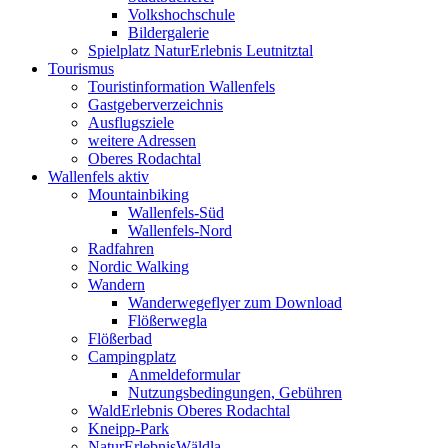
Volkshochschule
Bildergalerie
Spielplatz NaturErlebnis Leutnitztal
Tourismus
Touristinformation Wallenfels
Gastgeberverzeichnis
Ausflugsziele
weitere Adressen
Oberes Rodachtal
Wallenfels aktiv
Mountainbiking
Wallenfels-Süd
Wallenfels-Nord
Radfahren
Nordic Walking
Wandern
Wanderwegeflyer zum Download
Flößerwegla
Flößerbad
Campingplatz
Anmeldeformular
Nutzungsbedingungen, Gebühren
WaldErlebnis Oberes Rodachtal
Kneipp-Park
NaturErlebnisWäldla