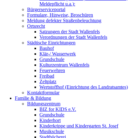
Meldepflicht u.a.):
Bürgerserviceportal
Formulare, Hinweise, Broschüren
Meldung defekter Straßenbeleuchtung
Ortsrecht
Satzungen der Stadt Wallenfels
Verordnungen der Stadt Wallenfels
Städtische Einrichtungen
Bauhof
Klär-/ Wasserwerk
Grundschule
Kulturzentrum Wallenfels
Feuerwehren
Freibad
Zeltplatz
Wertstoffhof (Einrichtung des Landratsamtes)
Kontaktformular
Familie & Bildung
Bildungszentrum
BIZ for KIDS e.V.
Grundschule
Kinderhort
Kinderkrippe und Kindergarten St. Josef
Musikschule
Stadtbücherei