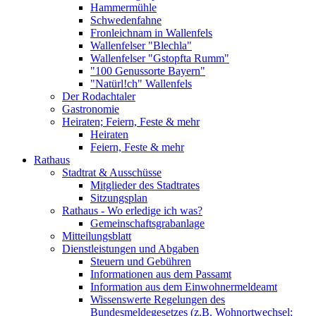
Hammermühle
Schwedenfahne
Fronleichnam in Wallenfels
Wallenfelser "Blechla"
Wallenfelser "Gstopfta Rumm"
"100 Genussorte Bayern"
"Natürl!ch" Wallenfels
Der Rodachtaler
Gastronomie
Heiraten; Feiern, Feste & mehr
Heiraten
Feiern, Feste & mehr
Rathaus
Stadtrat & Ausschüsse
Mitglieder des Stadtrates
Sitzungsplan
Rathaus - Wo erledige ich was?
Gemeinschaftsgrabanlage
Mitteilungsblatt
Dienstleistungen und Abgaben
Steuern und Gebühren
Informationen aus dem Passamt
Information aus dem Einwohnermeldeamt
Wissenswerte Regelungen des
Bundesmeldegesetzes (z.B. Wohnortwechsel;