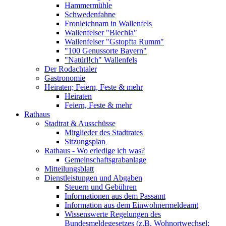
Hammermühle
Schwedenfahne
Fronleichnam in Wallenfels
Wallenfelser "Blechla"
Wallenfelser "Gstopfta Rumm"
"100 Genussorte Bayern"
"Natürl!ch" Wallenfels
Der Rodachtaler
Gastronomie
Heiraten; Feiern, Feste & mehr
Heiraten
Feiern, Feste & mehr
Rathaus
Stadtrat & Ausschüsse
Mitglieder des Stadtrates
Sitzungsplan
Rathaus - Wo erledige ich was?
Gemeinschaftsgrabanlage
Mitteilungsblatt
Dienstleistungen und Abgaben
Steuern und Gebühren
Informationen aus dem Passamt
Information aus dem Einwohnermeldeamt
Wissenswerte Regelungen des
Bundesmeldegesetzes (z.B. Wohnortwechsel;