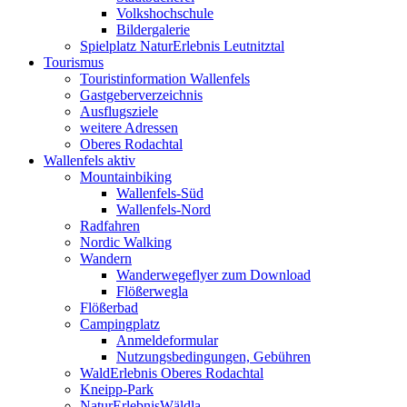
Volkshochschule
Bildergalerie
Spielplatz NaturErlebnis Leutnitztal
Tourismus
Touristinformation Wallenfels
Gastgeberverzeichnis
Ausflugsziele
weitere Adressen
Oberes Rodachtal
Wallenfels aktiv
Mountainbiking
Wallenfels-Süd
Wallenfels-Nord
Radfahren
Nordic Walking
Wandern
Wanderwegeflyer zum Download
Flößerwegla
Flößerbad
Campingplatz
Anmeldeformular
Nutzungsbedingungen, Gebühren
WaldErlebnis Oberes Rodachtal
Kneipp-Park
NaturErlebnisWäldla