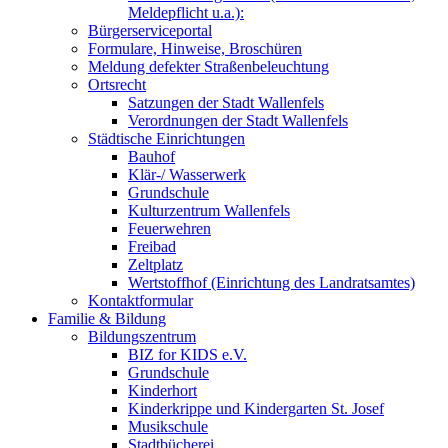
Meldepflicht u.a.):
Bürgerserviceportal
Formulare, Hinweise, Broschüren
Meldung defekter Straßenbeleuchtung
Ortsrecht
Satzungen der Stadt Wallenfels
Verordnungen der Stadt Wallenfels
Städtische Einrichtungen
Bauhof
Klär-/ Wasserwerk
Grundschule
Kulturzentrum Wallenfels
Feuerwehren
Freibad
Zeltplatz
Wertstoffhof (Einrichtung des Landratsamtes)
Kontaktformular
Familie & Bildung
Bildungszentrum
BIZ for KIDS e.V.
Grundschule
Kinderhort
Kinderkrippe und Kindergarten St. Josef
Musikschule
Stadtbücherei