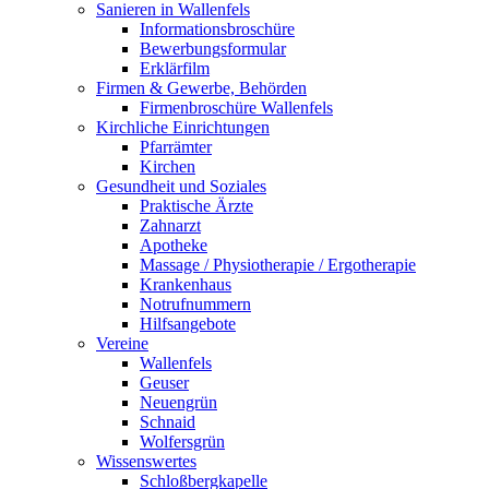
Sanieren in Wallenfels
Informationsbroschüre
Bewerbungsformular
Erklärfilm
Firmen & Gewerbe, Behörden
Firmenbroschüre Wallenfels
Kirchliche Einrichtungen
Pfarrämter
Kirchen
Gesundheit und Soziales
Praktische Ärzte
Zahnarzt
Apotheke
Massage / Physiotherapie / Ergotherapie
Krankenhaus
Notrufnummern
Hilfsangebote
Vereine
Wallenfels
Geuser
Neuengrün
Schnaid
Wolfersgrün
Wissenswertes
Schloßbergkapelle