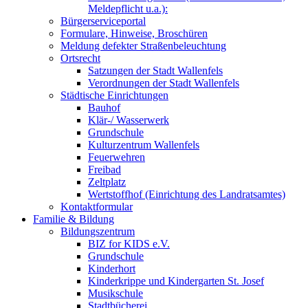
Meldepflicht u.a.):
Bürgerserviceportal
Formulare, Hinweise, Broschüren
Meldung defekter Straßenbeleuchtung
Ortsrecht
Satzungen der Stadt Wallenfels
Verordnungen der Stadt Wallenfels
Städtische Einrichtungen
Bauhof
Klär-/ Wasserwerk
Grundschule
Kulturzentrum Wallenfels
Feuerwehren
Freibad
Zeltplatz
Wertstoffhof (Einrichtung des Landratsamtes)
Kontaktformular
Familie & Bildung
Bildungszentrum
BIZ for KIDS e.V.
Grundschule
Kinderhort
Kinderkrippe und Kindergarten St. Josef
Musikschule
Stadtbücherei