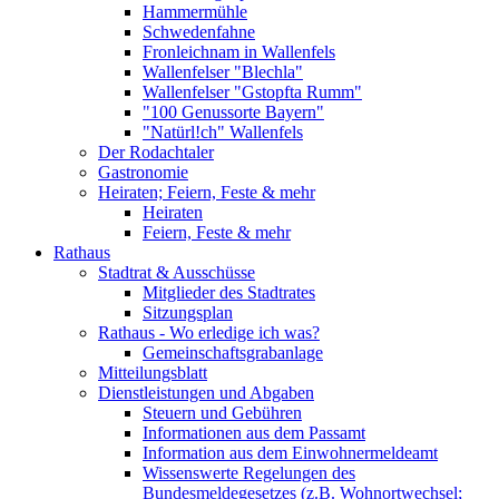
Hammermühle
Schwedenfahne
Fronleichnam in Wallenfels
Wallenfelser "Blechla"
Wallenfelser "Gstopfta Rumm"
"100 Genussorte Bayern"
"Natürl!ch" Wallenfels
Der Rodachtaler
Gastronomie
Heiraten; Feiern, Feste & mehr
Heiraten
Feiern, Feste & mehr
Rathaus
Stadtrat & Ausschüsse
Mitglieder des Stadtrates
Sitzungsplan
Rathaus - Wo erledige ich was?
Gemeinschaftsgrabanlage
Mitteilungsblatt
Dienstleistungen und Abgaben
Steuern und Gebühren
Informationen aus dem Passamt
Information aus dem Einwohnermeldeamt
Wissenswerte Regelungen des
Bundesmeldegesetzes (z.B. Wohnortwechsel;