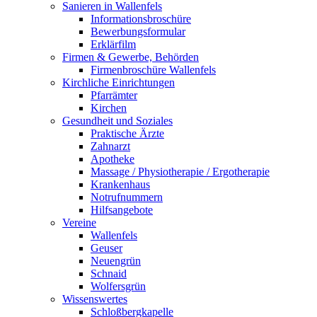
Sanieren in Wallenfels
Informationsbroschüre
Bewerbungsformular
Erklärfilm
Firmen & Gewerbe, Behörden
Firmenbroschüre Wallenfels
Kirchliche Einrichtungen
Pfarrämter
Kirchen
Gesundheit und Soziales
Praktische Ärzte
Zahnarzt
Apotheke
Massage / Physiotherapie / Ergotherapie
Krankenhaus
Notrufnummern
Hilfsangebote
Vereine
Wallenfels
Geuser
Neuengrün
Schnaid
Wolfersgrün
Wissenswertes
Schloßbergkapelle