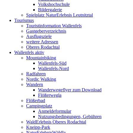
Volkshochschule
Bildergalerie
Spielplatz NaturErlebnis Leutnitztal
Tourismus
Touristinformation Wallenfels
Gastgeberverzeichnis
Ausflugsziele
weitere Adressen
Oberes Rodachtal
Wallenfels aktiv
Mountainbiking
Wallenfels-Süd
Wallenfels-Nord
Radfahren
Nordic Walking
Wandern
Wanderwegeflyer zum Download
Flößerwegla
Flößerbad
Campingplatz
Anmeldeformular
Nutzungsbedingungen, Gebühren
WaldErlebnis Oberes Rodachtal
Kneipp-Park
NaturErlebnisWäldla