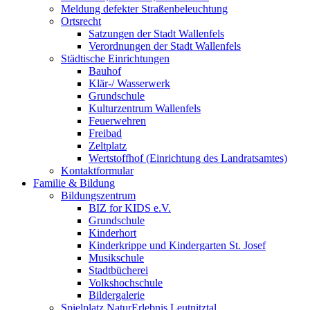
Meldung defekter Straßenbeleuchtung
Ortsrecht
Satzungen der Stadt Wallenfels
Verordnungen der Stadt Wallenfels
Städtische Einrichtungen
Bauhof
Klär-/ Wasserwerk
Grundschule
Kulturzentrum Wallenfels
Feuerwehren
Freibad
Zeltplatz
Wertstoffhof (Einrichtung des Landratsamtes)
Kontaktformular
Familie & Bildung
Bildungszentrum
BIZ for KIDS e.V.
Grundschule
Kinderhort
Kinderkrippe und Kindergarten St. Josef
Musikschule
Stadtbücherei
Volkshochschule
Bildergalerie
Spielplatz NaturErlebnis Leutnitztal