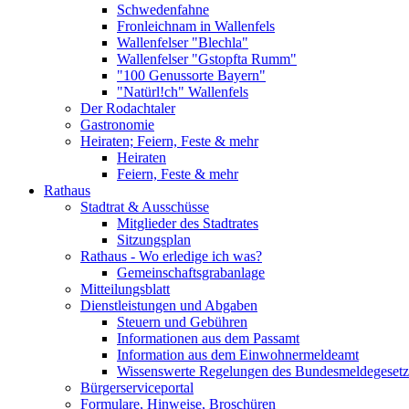
Schwedenfahne
Fronleichnam in Wallenfels
Wallenfelser "Blechla"
Wallenfelser "Gstopfta Rumm"
"100 Genussorte Bayern"
"Natürl!ch" Wallenfels
Der Rodachtaler
Gastronomie
Heiraten; Feiern, Feste & mehr
Heiraten
Feiern, Feste & mehr
Rathaus
Stadtrat & Ausschüsse
Mitglieder des Stadtrates
Sitzungsplan
Rathaus - Wo erledige ich was?
Gemeinschaftsgrabanlage
Mitteilungsblatt
Dienstleistungen und Abgaben
Steuern und Gebühren
Informationen aus dem Passamt
Information aus dem Einwohnermeldeamt
Wissenswerte Regelungen des Bundesmeldegesetzes
Bürgerserviceportal
Formulare, Hinweise, Broschüren