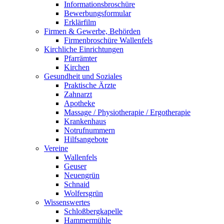
Informationsbroschüre
Bewerbungsformular
Erklärfilm
Firmen & Gewerbe, Behörden
Firmenbroschüre Wallenfels
Kirchliche Einrichtungen
Pfarrämter
Kirchen
Gesundheit und Soziales
Praktische Ärzte
Zahnarzt
Apotheke
Massage / Physiotherapie / Ergotherapie
Krankenhaus
Notrufnummern
Hilfsangebote
Vereine
Wallenfels
Geuser
Neuengrün
Schnaid
Wolfersgrün
Wissenswertes
Schloßbergkapelle
Hammermühle