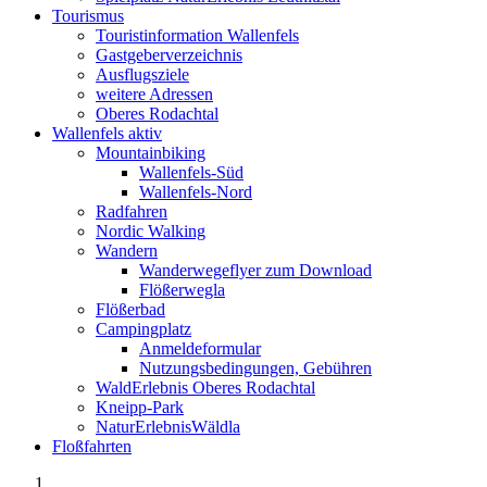
Tourismus
Touristinformation Wallenfels
Gastgeberverzeichnis
Ausflugsziele
weitere Adressen
Oberes Rodachtal
Wallenfels aktiv
Mountainbiking
Wallenfels-Süd
Wallenfels-Nord
Radfahren
Nordic Walking
Wandern
Wanderwegeflyer zum Download
Flößerwegla
Flößerbad
Campingplatz
Anmeldeformular
Nutzungsbedingungen, Gebühren
WaldErlebnis Oberes Rodachtal
Kneipp-Park
NaturErlebnisWäldla
Floßfahrten