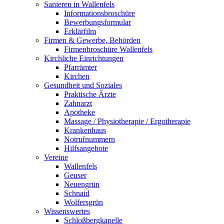
Sanieren in Wallenfels
Informationsbroschüre
Bewerbungsformular
Erklärfilm
Firmen & Gewerbe, Behörden
Firmenbroschüre Wallenfels
Kirchliche Einrichtungen
Pfarrämter
Kirchen
Gesundheit und Soziales
Praktische Ärzte
Zahnarzt
Apotheke
Massage / Physiotherapie / Ergotherapie
Krankenhaus
Notrufnummern
Hilfsangebote
Vereine
Wallenfels
Geuser
Neuengrün
Schnaid
Wolfersgrün
Wissenswertes
Schloßbergkapelle