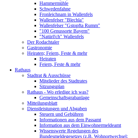
Hammermühle
Schwedenfahne
Fronleichnam in Wallenfels
Wallenfelser "Blechla"
Wallenfelser "Gstopfta Rumm"
"100 Genussorte Bayern"
"Natürl!ch" Wallenfels
Der Rodachtaler
Gastronomie
Heiraten; Feiern, Feste & mehr
Heiraten
Feiern, Feste & mehr
Rathaus
Stadtrat & Ausschüsse
Mitglieder des Stadtrates
Sitzungsplan
Rathaus - Wo erledige ich was?
Gemeinschaftsgrabanlage
Mitteilungsblatt
Dienstleistungen und Abgaben
Steuern und Gebühren
Informationen aus dem Passamt
Information aus dem Einwohnermeldeamt
Wissenswerte Regelungen des
Bundesmeldegesetzes (z.B. Wohnortwechsel;