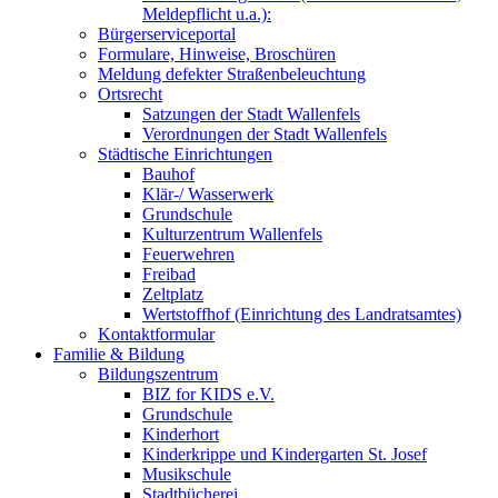
Meldepflicht u.a.):
Bürgerserviceportal
Formulare, Hinweise, Broschüren
Meldung defekter Straßenbeleuchtung
Ortsrecht
Satzungen der Stadt Wallenfels
Verordnungen der Stadt Wallenfels
Städtische Einrichtungen
Bauhof
Klär-/ Wasserwerk
Grundschule
Kulturzentrum Wallenfels
Feuerwehren
Freibad
Zeltplatz
Wertstoffhof (Einrichtung des Landratsamtes)
Kontaktformular
Familie & Bildung
Bildungszentrum
BIZ for KIDS e.V.
Grundschule
Kinderhort
Kinderkrippe und Kindergarten St. Josef
Musikschule
Stadtbücherei