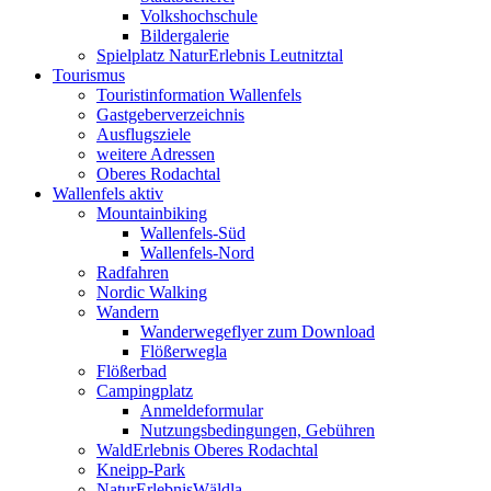
Volkshochschule
Bildergalerie
Spielplatz NaturErlebnis Leutnitztal
Tourismus
Touristinformation Wallenfels
Gastgeberverzeichnis
Ausflugsziele
weitere Adressen
Oberes Rodachtal
Wallenfels aktiv
Mountainbiking
Wallenfels-Süd
Wallenfels-Nord
Radfahren
Nordic Walking
Wandern
Wanderwegeflyer zum Download
Flößerwegla
Flößerbad
Campingplatz
Anmeldeformular
Nutzungsbedingungen, Gebühren
WaldErlebnis Oberes Rodachtal
Kneipp-Park
NaturErlebnisWäldla