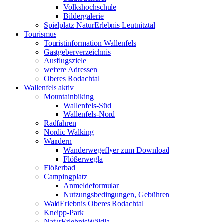
Volkshochschule
Bildergalerie
Spielplatz NaturErlebnis Leutnitztal
Tourismus
Touristinformation Wallenfels
Gastgeberverzeichnis
Ausflugsziele
weitere Adressen
Oberes Rodachtal
Wallenfels aktiv
Mountainbiking
Wallenfels-Süd
Wallenfels-Nord
Radfahren
Nordic Walking
Wandern
Wanderwegeflyer zum Download
Flößerwegla
Flößerbad
Campingplatz
Anmeldeformular
Nutzungsbedingungen, Gebühren
WaldErlebnis Oberes Rodachtal
Kneipp-Park
NaturErlebnisWäldla