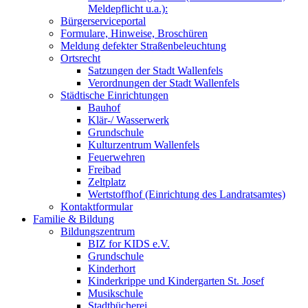
Meldepflicht u.a.):
Bürgerserviceportal
Formulare, Hinweise, Broschüren
Meldung defekter Straßenbeleuchtung
Ortsrecht
Satzungen der Stadt Wallenfels
Verordnungen der Stadt Wallenfels
Städtische Einrichtungen
Bauhof
Klär-/ Wasserwerk
Grundschule
Kulturzentrum Wallenfels
Feuerwehren
Freibad
Zeltplatz
Wertstoffhof (Einrichtung des Landratsamtes)
Kontaktformular
Familie & Bildung
Bildungszentrum
BIZ for KIDS e.V.
Grundschule
Kinderhort
Kinderkrippe und Kindergarten St. Josef
Musikschule
Stadtbücherei