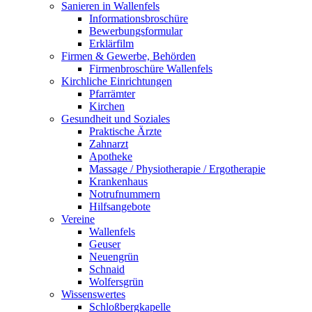
Sanieren in Wallenfels
Informationsbroschüre
Bewerbungsformular
Erklärfilm
Firmen & Gewerbe, Behörden
Firmenbroschüre Wallenfels
Kirchliche Einrichtungen
Pfarrämter
Kirchen
Gesundheit und Soziales
Praktische Ärzte
Zahnarzt
Apotheke
Massage / Physiotherapie / Ergotherapie
Krankenhaus
Notrufnummern
Hilfsangebote
Vereine
Wallenfels
Geuser
Neuengrün
Schnaid
Wolfersgrün
Wissenswertes
Schloßbergkapelle