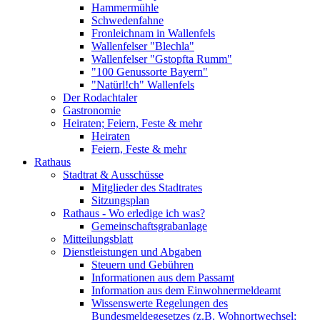
Hammermühle
Schwedenfahne
Fronleichnam in Wallenfels
Wallenfelser "Blechla"
Wallenfelser "Gstopfta Rumm"
"100 Genussorte Bayern"
"Natürl!ch" Wallenfels
Der Rodachtaler
Gastronomie
Heiraten; Feiern, Feste & mehr
Heiraten
Feiern, Feste & mehr
Rathaus
Stadtrat & Ausschüsse
Mitglieder des Stadtrates
Sitzungsplan
Rathaus - Wo erledige ich was?
Gemeinschaftsgrabanlage
Mitteilungsblatt
Dienstleistungen und Abgaben
Steuern und Gebühren
Informationen aus dem Passamt
Information aus dem Einwohnermeldeamt
Wissenswerte Regelungen des
Bundesmeldegesetzes (z.B. Wohnortwechsel;