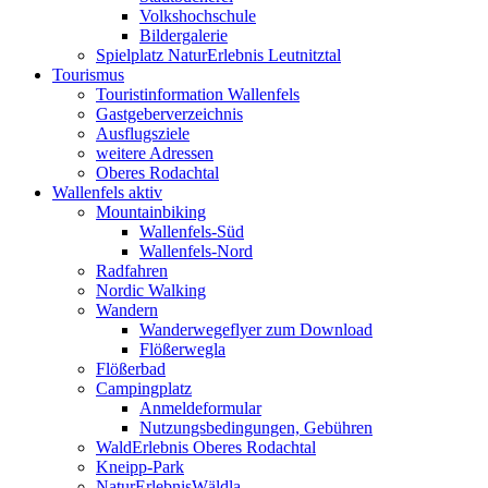
Volkshochschule
Bildergalerie
Spielplatz NaturErlebnis Leutnitztal
Tourismus
Touristinformation Wallenfels
Gastgeberverzeichnis
Ausflugsziele
weitere Adressen
Oberes Rodachtal
Wallenfels aktiv
Mountainbiking
Wallenfels-Süd
Wallenfels-Nord
Radfahren
Nordic Walking
Wandern
Wanderwegeflyer zum Download
Flößerwegla
Flößerbad
Campingplatz
Anmeldeformular
Nutzungsbedingungen, Gebühren
WaldErlebnis Oberes Rodachtal
Kneipp-Park
NaturErlebnisWäldla