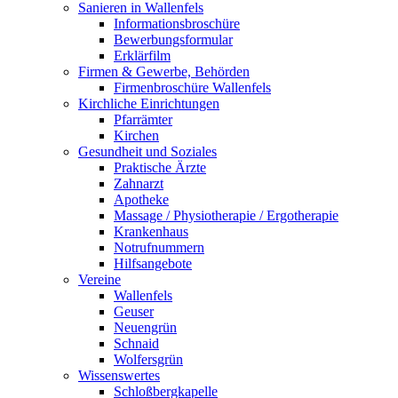
Sanieren in Wallenfels
Informationsbroschüre
Bewerbungsformular
Erklärfilm
Firmen & Gewerbe, Behörden
Firmenbroschüre Wallenfels
Kirchliche Einrichtungen
Pfarrämter
Kirchen
Gesundheit und Soziales
Praktische Ärzte
Zahnarzt
Apotheke
Massage / Physiotherapie / Ergotherapie
Krankenhaus
Notrufnummern
Hilfsangebote
Vereine
Wallenfels
Geuser
Neuengrün
Schnaid
Wolfersgrün
Wissenswertes
Schloßbergkapelle