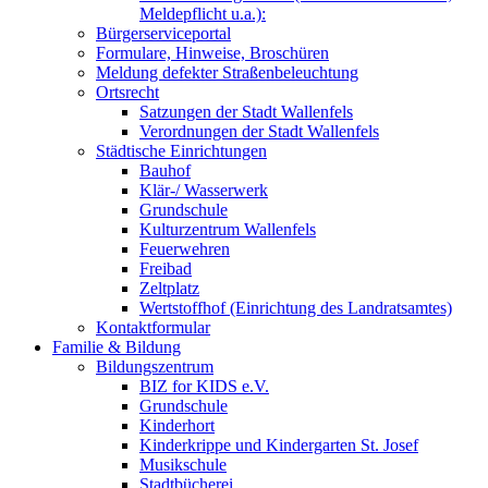
Meldepflicht u.a.):
Bürgerserviceportal
Formulare, Hinweise, Broschüren
Meldung defekter Straßenbeleuchtung
Ortsrecht
Satzungen der Stadt Wallenfels
Verordnungen der Stadt Wallenfels
Städtische Einrichtungen
Bauhof
Klär-/ Wasserwerk
Grundschule
Kulturzentrum Wallenfels
Feuerwehren
Freibad
Zeltplatz
Wertstoffhof (Einrichtung des Landratsamtes)
Kontaktformular
Familie & Bildung
Bildungszentrum
BIZ for KIDS e.V.
Grundschule
Kinderhort
Kinderkrippe und Kindergarten St. Josef
Musikschule
Stadtbücherei