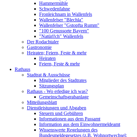
Hammermühle
Schwedenfahne
Fronleichnam in Wallenfels
Wallenfelser "Blechla"
Wallenfelser "Gstopfta Rumm"
"100 Genussorte Bayern"
"Natürl!ch" Wallenfels
Der Rodachtaler
Gastronomie
Heiraten; Feiern, Feste & mehr
Heiraten
Feiern, Feste & mehr
Rathaus
Stadtrat & Ausschüsse
Mitglieder des Stadtrates
Sitzungsplan
Rathaus - Wo erledige ich was?
Gemeinschaftsgrabanlage
Mitteilungsblatt
Dienstleistungen und Abgaben
Steuern und Gebühren
Informationen aus dem Passamt
Information aus dem Einwohnermeldeamt
Wissenswerte Regelungen des
Bundesmeldegesetzes (z.B. Wohnortwechsel;