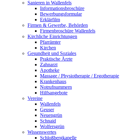
Sanieren in Wallenfels
Informationsbroschüre
Bewerbungsformular
Erklärfilm
Firmen & Gewerbe, Behörden
Firmenbroschüre Wallenfels
Kirchliche Einrichtungen
Pfarrämter
Kirchen
Gesundheit und Soziales
Praktische Ärzte
Zahnarzt
Apotheke
Massage / Physiotherapie / Ergotherapie
Krankenhaus
Notrufnummern
Hilfsangebote
Vereine
Wallenfels
Geuser
Neuengrün
Schnaid
Wolfersgrün
Wissenswertes
Schloßbergkapelle