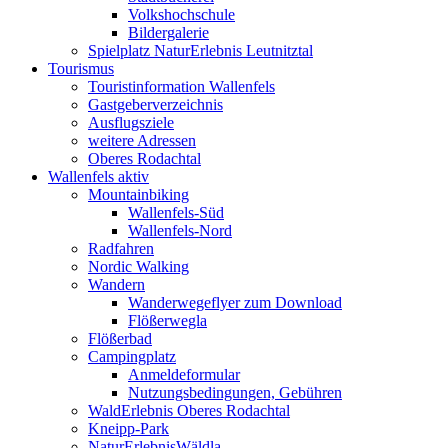
Volkshochschule
Bildergalerie
Spielplatz NaturErlebnis Leutnitztal
Tourismus
Touristinformation Wallenfels
Gastgeberverzeichnis
Ausflugsziele
weitere Adressen
Oberes Rodachtal
Wallenfels aktiv
Mountainbiking
Wallenfels-Süd
Wallenfels-Nord
Radfahren
Nordic Walking
Wandern
Wanderwegeflyer zum Download
Flößerwegla
Flößerbad
Campingplatz
Anmeldeformular
Nutzungsbedingungen, Gebühren
WaldErlebnis Oberes Rodachtal
Kneipp-Park
NaturErlebnisWäldla