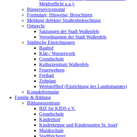
Meldepflicht u.a.):
Bürgerserviceportal
Formulare, Hinweise, Broschüren
Meldung defekter Straßenbeleuchtung
Ortsrecht
Satzungen der Stadt Wallenfels
Verordnungen der Stadt Wallenfels
Städtische Einrichtungen
Bauhof
Klär-/ Wasserwerk
Grundschule
Kulturzentrum Wallenfels
Feuerwehren
Freibad
Zeltplatz
Wertstoffhof (Einrichtung des Landratsamtes)
Kontaktformular
Familie & Bildung
Bildungszentrum
BIZ for KIDS e.V.
Grundschule
Kinderhort
Kinderkrippe und Kindergarten St. Josef
Musikschule
Stadtbücherei