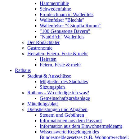
Hammermühle
Schwedenfahne
Fronleichnam in Wallenfels
Wallenfelser "Blechla"
Wallenfelser "Gstopfta Rumm"
"100 Genussorte Bayern"
"Natürl!ch" Wallenfels
Der Rodachtaler
Gastronomie
Heiraten; Feiern, Feste & mehr
Heiraten
Feiern, Feste & mehr
Rathaus
Stadtrat & Ausschüsse
Mitglieder des Stadtrates
Sitzungsplan
Rathaus - Wo erledige ich was?
Gemeinschaftsgrabanlage
Mitteilungsblatt
Dienstleistungen und Abgaben
Steuern und Gebühren
Informationen aus dem Passamt
Information aus dem Einwohnermeldeamt
Wissenswerte Regelungen des
Bundesmeldegesetzes (z.B. Wohnortwechsel;