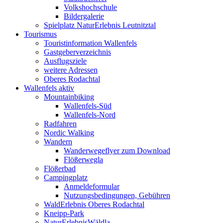
Volkshochschule
Bildergalerie
Spielplatz NaturErlebnis Leutnitztal
Tourismus
Touristinformation Wallenfels
Gastgeberverzeichnis
Ausflugsziele
weitere Adressen
Oberes Rodachtal
Wallenfels aktiv
Mountainbiking
Wallenfels-Süd
Wallenfels-Nord
Radfahren
Nordic Walking
Wandern
Wanderwegeflyer zum Download
Flößerwegla
Flößerbad
Campingplatz
Anmeldeformular
Nutzungsbedingungen, Gebühren
WaldErlebnis Oberes Rodachtal
Kneipp-Park
NaturErlebnisWäldla