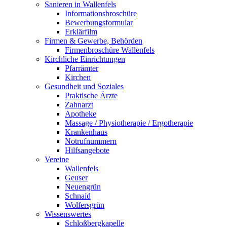
Sanieren in Wallenfels
Informationsbroschüre
Bewerbungsformular
Erklärfilm
Firmen & Gewerbe, Behörden
Firmenbroschüre Wallenfels
Kirchliche Einrichtungen
Pfarrämter
Kirchen
Gesundheit und Soziales
Praktische Ärzte
Zahnarzt
Apotheke
Massage / Physiotherapie / Ergotherapie
Krankenhaus
Notrufnummern
Hilfsangebote
Vereine
Wallenfels
Geuser
Neuengrün
Schnaid
Wolfersgrün
Wissenswertes
Schloßbergkapelle