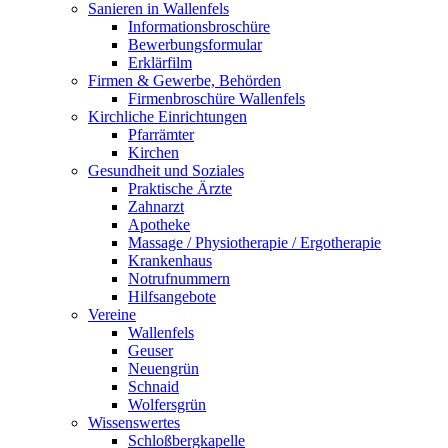
Sanieren in Wallenfels
Informationsbroschüre
Bewerbungsformular
Erklärfilm
Firmen & Gewerbe, Behörden
Firmenbroschüre Wallenfels
Kirchliche Einrichtungen
Pfarrämter
Kirchen
Gesundheit und Soziales
Praktische Ärzte
Zahnarzt
Apotheke
Massage / Physiotherapie / Ergotherapie
Krankenhaus
Notrufnummern
Hilfsangebote
Vereine
Wallenfels
Geuser
Neuengrün
Schnaid
Wolfersgrün
Wissenswertes
Schloßbergkapelle