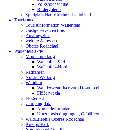
Volkshochschule
Bildergalerie
Spielplatz NaturErlebnis Leutnitztal
Tourismus
Touristinformation Wallenfels
Gastgeberverzeichnis
Ausflugsziele
weitere Adressen
Oberes Rodachtal
Wallenfels aktiv
Mountainbiking
Wallenfels-Süd
Wallenfels-Nord
Radfahren
Nordic Walking
Wandern
Wanderwegeflyer zum Download
Flößerwegla
Flößerbad
Campingplatz
Anmeldeformular
Nutzungsbedingungen, Gebühren
WaldErlebnis Oberes Rodachtal
Kneipp-Park
NaturErlebnisWäldla