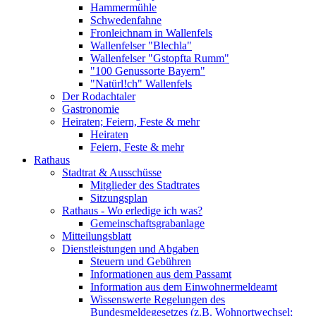
Hammermühle
Schwedenfahne
Fronleichnam in Wallenfels
Wallenfelser "Blechla"
Wallenfelser "Gstopfta Rumm"
"100 Genussorte Bayern"
"Natürl!ch" Wallenfels
Der Rodachtaler
Gastronomie
Heiraten; Feiern, Feste & mehr
Heiraten
Feiern, Feste & mehr
Rathaus
Stadtrat & Ausschüsse
Mitglieder des Stadtrates
Sitzungsplan
Rathaus - Wo erledige ich was?
Gemeinschaftsgrabanlage
Mitteilungsblatt
Dienstleistungen und Abgaben
Steuern und Gebühren
Informationen aus dem Passamt
Information aus dem Einwohnermeldeamt
Wissenswerte Regelungen des
Bundesmeldegesetzes (z.B. Wohnortwechsel;