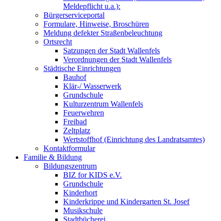
Meldepflicht u.a.):
Bürgerserviceportal
Formulare, Hinweise, Broschüren
Meldung defekter Straßenbeleuchtung
Ortsrecht
Satzungen der Stadt Wallenfels
Verordnungen der Stadt Wallenfels
Städtische Einrichtungen
Bauhof
Klär-/ Wasserwerk
Grundschule
Kulturzentrum Wallenfels
Feuerwehren
Freibad
Zeltplatz
Wertstoffhof (Einrichtung des Landratsamtes)
Kontaktformular
Familie & Bildung
Bildungszentrum
BIZ for KIDS e.V.
Grundschule
Kinderhort
Kinderkrippe und Kindergarten St. Josef
Musikschule
Stadtbücherei