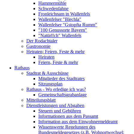
Hammermühle
Schwedenfahne
Fronleichnam in Wallenfels
Wallenfelser "Blechla"
Wallenfelser "Gstopfta Rumm"
"100 Genussorte Bayern"
"Natürl!ch" Wallenfels
Der Rodachtaler
Gastronomie
Heiraten; Feiern, Feste & mehr
Heiraten
Feiern, Feste & mehr
Rathaus
Stadtrat & Ausschüsse
Mitglieder des Stadtrates
Sitzungsplan
Rathaus - Wo erledige ich was?
Gemeinschaftsgrabanlage
Mitteilungsblatt
Dienstleistungen und Abgaben
Steuern und Gebühren
Informationen aus dem Passamt
Information aus dem Einwohnermeldeamt
Wissenswerte Regelungen des
Bundesmeldegesetzes (z.B. Wohnortwechsel;