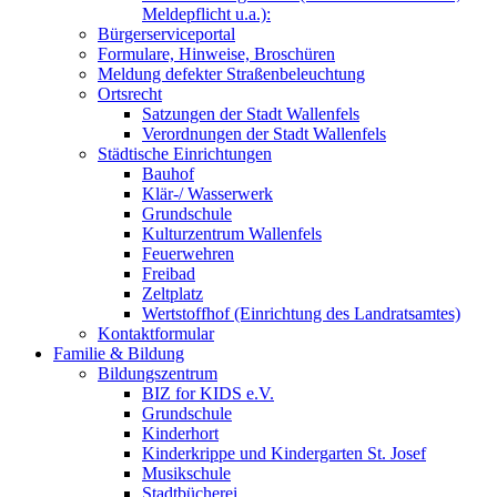
Meldepflicht u.a.):
Bürgerserviceportal
Formulare, Hinweise, Broschüren
Meldung defekter Straßenbeleuchtung
Ortsrecht
Satzungen der Stadt Wallenfels
Verordnungen der Stadt Wallenfels
Städtische Einrichtungen
Bauhof
Klär-/ Wasserwerk
Grundschule
Kulturzentrum Wallenfels
Feuerwehren
Freibad
Zeltplatz
Wertstoffhof (Einrichtung des Landratsamtes)
Kontaktformular
Familie & Bildung
Bildungszentrum
BIZ for KIDS e.V.
Grundschule
Kinderhort
Kinderkrippe und Kindergarten St. Josef
Musikschule
Stadtbücherei