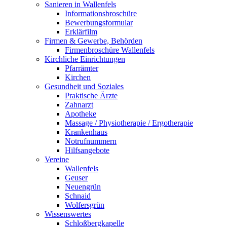
Sanieren in Wallenfels
Informationsbroschüre
Bewerbungsformular
Erklärfilm
Firmen & Gewerbe, Behörden
Firmenbroschüre Wallenfels
Kirchliche Einrichtungen
Pfarrämter
Kirchen
Gesundheit und Soziales
Praktische Ärzte
Zahnarzt
Apotheke
Massage / Physiotherapie / Ergotherapie
Krankenhaus
Notrufnummern
Hilfsangebote
Vereine
Wallenfels
Geuser
Neuengrün
Schnaid
Wolfersgrün
Wissenswertes
Schloßbergkapelle