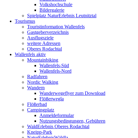
Volkshochschule
Bildergalerie
Spielplatz NaturErlebnis Leutnitztal
Tourismus
Touristinformation Wallenfels
Gastgeberverzeichnis
Ausflugsziele
weitere Adressen
Oberes Rodachtal
Wallenfels aktiv
Mountainbiking
Wallenfels-Süd
Wallenfels-Nord
Radfahren
Nordic Walking
Wandern
Wanderwegeflyer zum Download
Flößerwegla
Flößerbad
Campingplatz
Anmeldeformular
Nutzungsbedingungen, Gebühren
WaldErlebnis Oberes Rodachtal
Kneipp-Park
NaturErlebnisWäldla