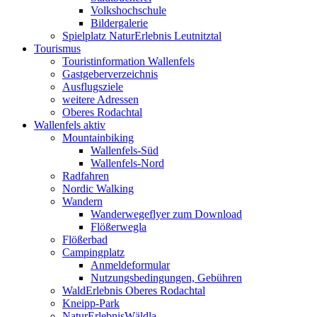
Volkshochschule
Bildergalerie
Spielplatz NaturErlebnis Leutnitztal
Tourismus
Touristinformation Wallenfels
Gastgeberverzeichnis
Ausflugsziele
weitere Adressen
Oberes Rodachtal
Wallenfels aktiv
Mountainbiking
Wallenfels-Süd
Wallenfels-Nord
Radfahren
Nordic Walking
Wandern
Wanderwegeflyer zum Download
Flößerwegla
Flößerbad
Campingplatz
Anmeldeformular
Nutzungsbedingungen, Gebühren
WaldErlebnis Oberes Rodachtal
Kneipp-Park
NaturErlebnisWäldla