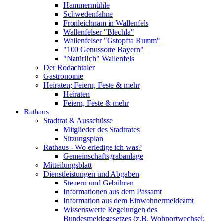
Hammermühle
Schwedenfahne
Fronleichnam in Wallenfels
Wallenfelser "Blechla"
Wallenfelser "Gstopfta Rumm"
"100 Genussorte Bayern"
"Natürl!ch" Wallenfels
Der Rodachtaler
Gastronomie
Heiraten; Feiern, Feste & mehr
Heiraten
Feiern, Feste & mehr
Rathaus
Stadtrat & Ausschüsse
Mitglieder des Stadtrates
Sitzungsplan
Rathaus - Wo erledige ich was?
Gemeinschaftsgrabanlage
Mitteilungsblatt
Dienstleistungen und Abgaben
Steuern und Gebühren
Informationen aus dem Passamt
Information aus dem Einwohnermeldeamt
Wissenswerte Regelungen des
Bundesmeldegesetzes (z.B. Wohnortwechsel;