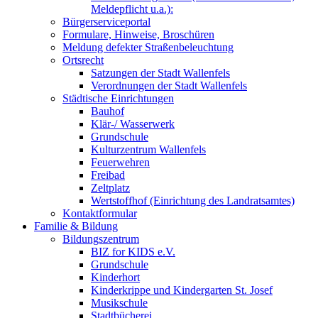
Meldepflicht u.a.):
Bürgerserviceportal
Formulare, Hinweise, Broschüren
Meldung defekter Straßenbeleuchtung
Ortsrecht
Satzungen der Stadt Wallenfels
Verordnungen der Stadt Wallenfels
Städtische Einrichtungen
Bauhof
Klär-/ Wasserwerk
Grundschule
Kulturzentrum Wallenfels
Feuerwehren
Freibad
Zeltplatz
Wertstoffhof (Einrichtung des Landratsamtes)
Kontaktformular
Familie & Bildung
Bildungszentrum
BIZ for KIDS e.V.
Grundschule
Kinderhort
Kinderkrippe und Kindergarten St. Josef
Musikschule
Stadtbücherei