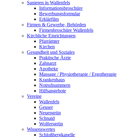
Sanieren in Wallenfels
Informationsbroschüre
Bewerbungsformular
Erklärfilm
Firmen & Gewerbe, Behörden
Firmenbroschüre Wallenfels
Kirchliche Einrichtungen
Pfarrämter
Kirchen
Gesundheit und Soziales
Praktische Ärzte
Zahnarzt
Apotheke
Massage / Physiotherapie / Ergotherapie
Krankenhaus
Notrufnummern
Hilfsangebote
Vereine
Wallenfels
Geuser
Neuengrün
Schnaid
Wolfersgrün
Wissenswertes
Schloßbergkapelle