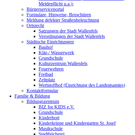
Meldepflicht u.a.):
Bürgerserviceportal
Formulare, Hinweise, Broschüren
Meldung defekter Straßenbeleuchtung
Ortsrecht
Satzungen der Stadt Wallenfels
Verordnungen der Stadt Wallenfels
Städtische Einrichtungen
Bauhof
Klär-/ Wasserwerk
Grundschule
Kulturzentrum Wallenfels
Feuerwehren
Freibad
Zeltplatz
Wertstoffhof (Einrichtung des Landratsamtes)
Kontaktformular
Familie & Bildung
Bildungszentrum
BIZ for KIDS e.V.
Grundschule
Kinderhort
Kinderkrippe und Kindergarten St. Josef
Musikschule
Stadtbücherei