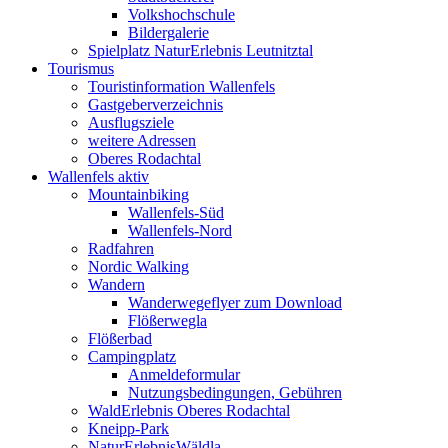
Volkshochschule
Bildergalerie
Spielplatz NaturErlebnis Leutnitztal
Tourismus
Touristinformation Wallenfels
Gastgeberverzeichnis
Ausflugsziele
weitere Adressen
Oberes Rodachtal
Wallenfels aktiv
Mountainbiking
Wallenfels-Süd
Wallenfels-Nord
Radfahren
Nordic Walking
Wandern
Wanderwegeflyer zum Download
Flößerwegla
Flößerbad
Campingplatz
Anmeldeformular
Nutzungsbedingungen, Gebühren
WaldErlebnis Oberes Rodachtal
Kneipp-Park
NaturErlebnisWäldla