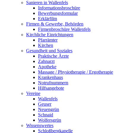
Sanieren in Wallenfels
Informationsbroschüre
Bewerbungsformular
Erklärfilm
Firmen & Gewerbe, Behörden
Firmenbroschüre Wallenfels
Kirchliche Einrichtungen
Pfarrämter
Kirchen
Gesundheit und Soziales
Praktische Ärzte
Zahnarzt
Apotheke
Massage / Physiotherapie / Ergotherapie
Krankenhaus
Notrufnummern
Hilfsangebote
Vereine
Wallenfels
Geuser
Neuengrün
Schnaid
Wolfersgrün
Wissenswertes
Schloßbergkapelle