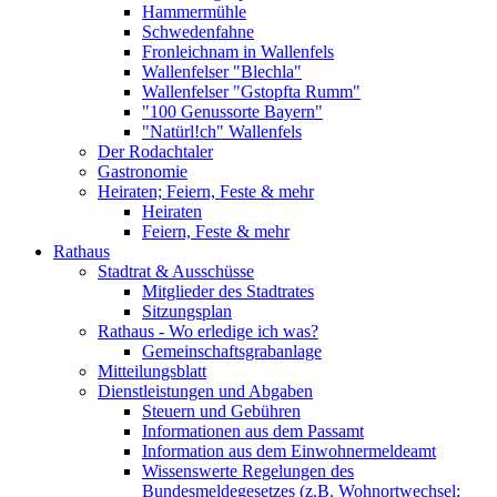
Hammermühle
Schwedenfahne
Fronleichnam in Wallenfels
Wallenfelser "Blechla"
Wallenfelser "Gstopfta Rumm"
"100 Genussorte Bayern"
"Natürl!ch" Wallenfels
Der Rodachtaler
Gastronomie
Heiraten; Feiern, Feste & mehr
Heiraten
Feiern, Feste & mehr
Rathaus
Stadtrat & Ausschüsse
Mitglieder des Stadtrates
Sitzungsplan
Rathaus - Wo erledige ich was?
Gemeinschaftsgrabanlage
Mitteilungsblatt
Dienstleistungen und Abgaben
Steuern und Gebühren
Informationen aus dem Passamt
Information aus dem Einwohnermeldeamt
Wissenswerte Regelungen des
Bundesmeldegesetzes (z.B. Wohnortwechsel;