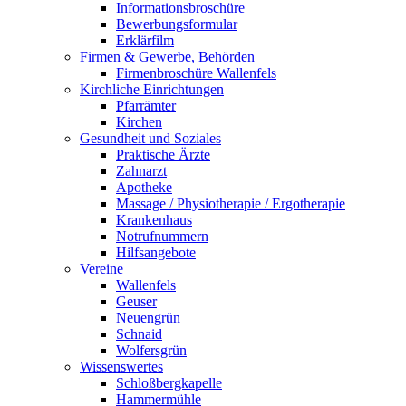
Informationsbroschüre
Bewerbungsformular
Erklärfilm
Firmen & Gewerbe, Behörden
Firmenbroschüre Wallenfels
Kirchliche Einrichtungen
Pfarrämter
Kirchen
Gesundheit und Soziales
Praktische Ärzte
Zahnarzt
Apotheke
Massage / Physiotherapie / Ergotherapie
Krankenhaus
Notrufnummern
Hilfsangebote
Vereine
Wallenfels
Geuser
Neuengrün
Schnaid
Wolfersgrün
Wissenswertes
Schloßbergkapelle
Hammermühle