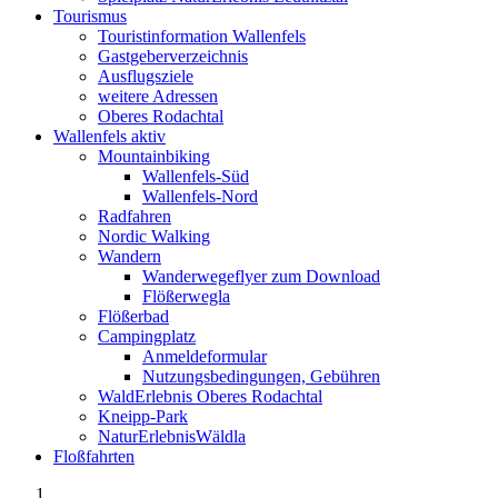
Tourismus
Touristinformation Wallenfels
Gastgeberverzeichnis
Ausflugsziele
weitere Adressen
Oberes Rodachtal
Wallenfels aktiv
Mountainbiking
Wallenfels-Süd
Wallenfels-Nord
Radfahren
Nordic Walking
Wandern
Wanderwegeflyer zum Download
Flößerwegla
Flößerbad
Campingplatz
Anmeldeformular
Nutzungsbedingungen, Gebühren
WaldErlebnis Oberes Rodachtal
Kneipp-Park
NaturErlebnisWäldla
Floßfahrten