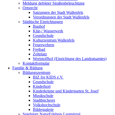
Meldung defekter Straßenbeleuchtung
Ortsrecht
Satzungen der Stadt Wallenfels
Verordnungen der Stadt Wallenfels
Städtische Einrichtungen
Bauhof
Klär-/ Wasserwerk
Grundschule
Kulturzentrum Wallenfels
Feuerwehren
Freibad
Zeltplatz
Wertstoffhof (Einrichtung des Landratsamtes)
Kontaktformular
Familie & Bildung
Bildungszentrum
BIZ for KIDS e.V.
Grundschule
Kinderhort
Kinderkrippe und Kindergarten St. Josef
Musikschule
Stadtbücherei
Volkshochschule
Bildergalerie
Spielplatz NaturErlebnis Leutnitztal