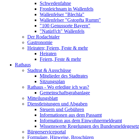
Schwedenfahne
Fronleichnam in Wallenfels
Wallenfelser "Blechla"
Wallenfelser "Gstopfta Rumm"
"100 Genussorte Bayern"
"Natürl!ch" Wallenfels
Der Rodachtaler
Gastronomie
Heiraten; Feiern, Feste & mehr
Heiraten
Feiern, Feste & mehr
Rathaus
Stadtrat & Ausschüsse
Mitglieder des Stadtrates
Sitzungsplan
Rathaus - Wo erledige ich was?
Gemeinschaftsgrabanlage
Mitteilungsblatt
Dienstleistungen und Abgaben
Steuern und Gebühren
Informationen aus dem Passamt
Information aus dem Einwohnermeldeamt
Wissenswerte Regelungen des Bundesmeldegesetzes
Bürgerserviceportal
Formulare, Hinweise, Broschüren