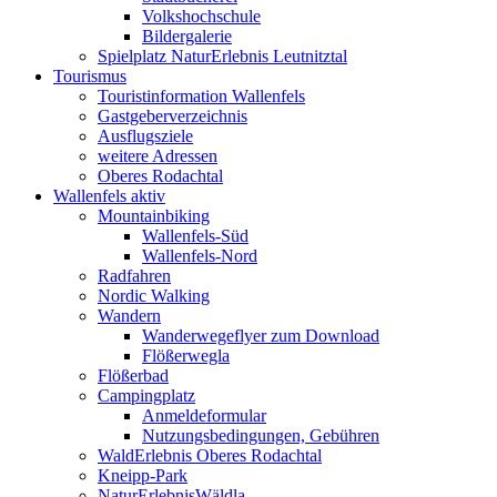
Volkshochschule
Bildergalerie
Spielplatz NaturErlebnis Leutnitztal
Tourismus
Touristinformation Wallenfels
Gastgeberverzeichnis
Ausflugsziele
weitere Adressen
Oberes Rodachtal
Wallenfels aktiv
Mountainbiking
Wallenfels-Süd
Wallenfels-Nord
Radfahren
Nordic Walking
Wandern
Wanderwegeflyer zum Download
Flößerwegla
Flößerbad
Campingplatz
Anmeldeformular
Nutzungsbedingungen, Gebühren
WaldErlebnis Oberes Rodachtal
Kneipp-Park
NaturErlebnisWäldla