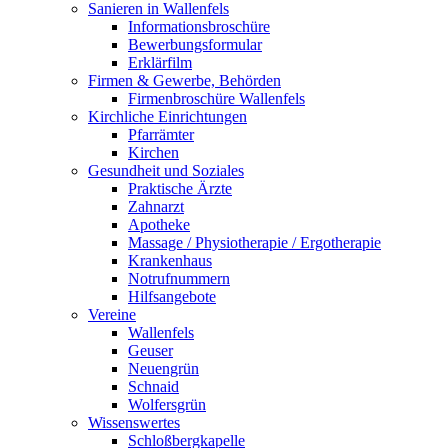
Sanieren in Wallenfels
Informationsbroschüre
Bewerbungsformular
Erklärfilm
Firmen & Gewerbe, Behörden
Firmenbroschüre Wallenfels
Kirchliche Einrichtungen
Pfarrämter
Kirchen
Gesundheit und Soziales
Praktische Ärzte
Zahnarzt
Apotheke
Massage / Physiotherapie / Ergotherapie
Krankenhaus
Notrufnummern
Hilfsangebote
Vereine
Wallenfels
Geuser
Neuengrün
Schnaid
Wolfersgrün
Wissenswertes
Schloßbergkapelle