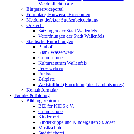
Meldepflicht u.a.):
Bürgerserviceportal
Formulare, Hinweise, Broschüren
Meldung defekter Straßenbeleuchtung
Ortsrecht
Satzungen der Stadt Wallenfels
Verordnungen der Stadt Wallenfels
Städtische Einrichtungen
Bauhof
Klär-/ Wasserwerk
Grundschule
Kulturzentrum Wallenfels
Feuerwehren
Freibad
Zeltplatz
Wertstoffhof (Einrichtung des Landratsamtes)
Kontaktformular
Familie & Bildung
Bildungszentrum
BIZ for KIDS e.V.
Grundschule
Kinderhort
Kinderkrippe und Kindergarten St. Josef
Musikschule
Stadtbücherei