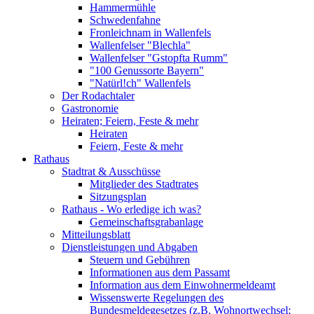
Hammermühle
Schwedenfahne
Fronleichnam in Wallenfels
Wallenfelser "Blechla"
Wallenfelser "Gstopfta Rumm"
"100 Genussorte Bayern"
"Natürl!ch" Wallenfels
Der Rodachtaler
Gastronomie
Heiraten; Feiern, Feste & mehr
Heiraten
Feiern, Feste & mehr
Rathaus
Stadtrat & Ausschüsse
Mitglieder des Stadtrates
Sitzungsplan
Rathaus - Wo erledige ich was?
Gemeinschaftsgrabanlage
Mitteilungsblatt
Dienstleistungen und Abgaben
Steuern und Gebühren
Informationen aus dem Passamt
Information aus dem Einwohnermeldeamt
Wissenswerte Regelungen des
Bundesmeldegesetzes (z.B. Wohnortwechsel;