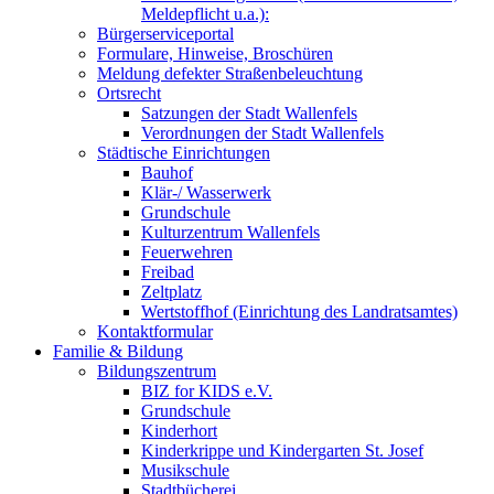
Meldepflicht u.a.):
Bürgerserviceportal
Formulare, Hinweise, Broschüren
Meldung defekter Straßenbeleuchtung
Ortsrecht
Satzungen der Stadt Wallenfels
Verordnungen der Stadt Wallenfels
Städtische Einrichtungen
Bauhof
Klär-/ Wasserwerk
Grundschule
Kulturzentrum Wallenfels
Feuerwehren
Freibad
Zeltplatz
Wertstoffhof (Einrichtung des Landratsamtes)
Kontaktformular
Familie & Bildung
Bildungszentrum
BIZ for KIDS e.V.
Grundschule
Kinderhort
Kinderkrippe und Kindergarten St. Josef
Musikschule
Stadtbücherei