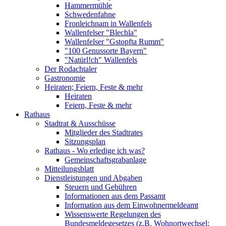
Hammermühle
Schwedenfahne
Fronleichnam in Wallenfels
Wallenfelser "Blechla"
Wallenfelser "Gstopfta Rumm"
"100 Genussorte Bayern"
"Natürl!ch" Wallenfels
Der Rodachtaler
Gastronomie
Heiraten; Feiern, Feste & mehr
Heiraten
Feiern, Feste & mehr
Rathaus
Stadtrat & Ausschüsse
Mitglieder des Stadtrates
Sitzungsplan
Rathaus - Wo erledige ich was?
Gemeinschaftsgrabanlage
Mitteilungsblatt
Dienstleistungen und Abgaben
Steuern und Gebühren
Informationen aus dem Passamt
Information aus dem Einwohnermeldeamt
Wissenswerte Regelungen des
Bundesmeldegesetzes (z.B. Wohnortwechsel;