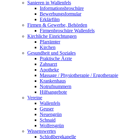
Sanieren in Wallenfels
Informationsbroschüre
Bewerbungsformular
Erklärfilm
Firmen & Gewerbe, Behörden
Firmenbroschüre Wallenfels
Kirchliche Einrichtungen
Pfarrämter
Kirchen
Gesundheit und Soziales
Praktische Ärzte
Zahnarzt
Apotheke
Massage / Physiotherapie / Ergotherapie
Krankenhaus
Notrufnummern
Hilfsangebote
Vereine
Wallenfels
Geuser
Neuengrün
Schnaid
Wolfersgrün
Wissenswertes
Schloßbergkapelle