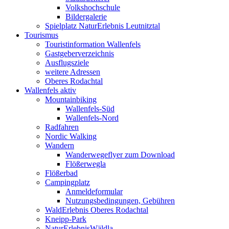
Volkshochschule
Bildergalerie
Spielplatz NaturErlebnis Leutnitztal
Tourismus
Touristinformation Wallenfels
Gastgeberverzeichnis
Ausflugsziele
weitere Adressen
Oberes Rodachtal
Wallenfels aktiv
Mountainbiking
Wallenfels-Süd
Wallenfels-Nord
Radfahren
Nordic Walking
Wandern
Wanderwegeflyer zum Download
Flößerwegla
Flößerbad
Campingplatz
Anmeldeformular
Nutzungsbedingungen, Gebühren
WaldErlebnis Oberes Rodachtal
Kneipp-Park
NaturErlebnisWäldla