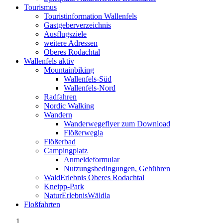
Tourismus
Touristinformation Wallenfels
Gastgeberverzeichnis
Ausflugsziele
weitere Adressen
Oberes Rodachtal
Wallenfels aktiv
Mountainbiking
Wallenfels-Süd
Wallenfels-Nord
Radfahren
Nordic Walking
Wandern
Wanderwegeflyer zum Download
Flößerwegla
Flößerbad
Campingplatz
Anmeldeformular
Nutzungsbedingungen, Gebühren
WaldErlebnis Oberes Rodachtal
Kneipp-Park
NaturErlebnisWäldla
Floßfahrten