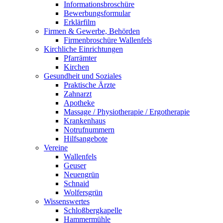
Informationsbroschüre
Bewerbungsformular
Erklärfilm
Firmen & Gewerbe, Behörden
Firmenbroschüre Wallenfels
Kirchliche Einrichtungen
Pfarrämter
Kirchen
Gesundheit und Soziales
Praktische Ärzte
Zahnarzt
Apotheke
Massage / Physiotherapie / Ergotherapie
Krankenhaus
Notrufnummern
Hilfsangebote
Vereine
Wallenfels
Geuser
Neuengrün
Schnaid
Wolfersgrün
Wissenswertes
Schloßbergkapelle
Hammermühle