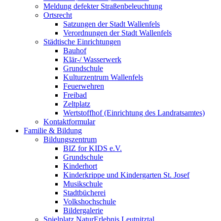
Meldung defekter Straßenbeleuchtung
Ortsrecht
Satzungen der Stadt Wallenfels
Verordnungen der Stadt Wallenfels
Städtische Einrichtungen
Bauhof
Klär-/ Wasserwerk
Grundschule
Kulturzentrum Wallenfels
Feuerwehren
Freibad
Zeltplatz
Wertstoffhof (Einrichtung des Landratsamtes)
Kontaktformular
Familie & Bildung
Bildungszentrum
BIZ for KIDS e.V.
Grundschule
Kinderhort
Kinderkrippe und Kindergarten St. Josef
Musikschule
Stadtbücherei
Volkshochschule
Bildergalerie
Spielplatz NaturErlebnis Leutnitztal