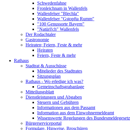
Schwedenfahne
Fronleichnam in Wallenfels
Wallenfelser "Blechla"
Wallenfelser "Gstopfta Rumm"
"100 Genussorte Bayern"
"Natürl!ch" Wallenfels
Der Rodachtaler
Gastronomie
Heiraten; Feiern, Feste & mehr
Heiraten
Feiern, Feste & mehr
Rathaus
Stadtrat & Ausschüsse
Mitglieder des Stadtrates
Sitzungsplan
Rathaus - Wo erledige ich was?
Gemeinschaftsgrabanlage
Mitteilungsblatt
Dienstleistungen und Abgaben
Steuern und Gebühren
Informationen aus dem Passamt
Information aus dem Einwohnermeldeamt
Wissenswerte Regelungen des Bundesmeldegesetzes
Bürgerserviceportal
Formulare, Hinweise, Broschüren