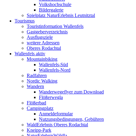
Volkshochschule
Bildergalerie
Spielplatz NaturErlebnis Leutnitztal
Tourismus
Touristinformation Wallenfels
Gastgeberverzeichnis
Ausflugsziele
weitere Adressen
Oberes Rodachtal
Wallenfels aktiv
Mountainbiking
Wallenfels-Süd
Wallenfels-Nord
Radfahren
Nordic Walking
Wandern
Wanderwegeflyer zum Download
Flößerwegla
Flößerbad
Campingplatz
Anmeldeformular
Nutzungsbedingungen, Gebühren
WaldErlebnis Oberes Rodachtal
Kneipp-Park
NaturErlebnisWäldla