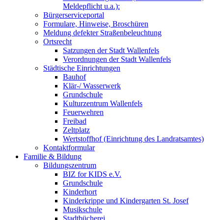
Meldepflicht u.a.):
Bürgerserviceportal
Formulare, Hinweise, Broschüren
Meldung defekter Straßenbeleuchtung
Ortsrecht
Satzungen der Stadt Wallenfels
Verordnungen der Stadt Wallenfels
Städtische Einrichtungen
Bauhof
Klär-/ Wasserwerk
Grundschule
Kulturzentrum Wallenfels
Feuerwehren
Freibad
Zeltplatz
Wertstoffhof (Einrichtung des Landratsamtes)
Kontaktformular
Familie & Bildung
Bildungszentrum
BIZ for KIDS e.V.
Grundschule
Kinderhort
Kinderkrippe und Kindergarten St. Josef
Musikschule
Stadtbücherei