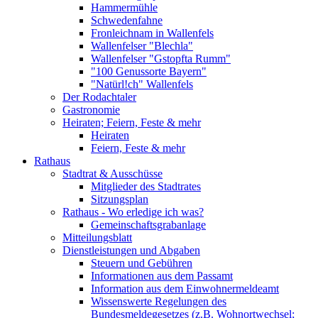
Hammermühle
Schwedenfahne
Fronleichnam in Wallenfels
Wallenfelser "Blechla"
Wallenfelser "Gstopfta Rumm"
"100 Genussorte Bayern"
"Natürl!ch" Wallenfels
Der Rodachtaler
Gastronomie
Heiraten; Feiern, Feste & mehr
Heiraten
Feiern, Feste & mehr
Rathaus
Stadtrat & Ausschüsse
Mitglieder des Stadtrates
Sitzungsplan
Rathaus - Wo erledige ich was?
Gemeinschaftsgrabanlage
Mitteilungsblatt
Dienstleistungen und Abgaben
Steuern und Gebühren
Informationen aus dem Passamt
Information aus dem Einwohnermeldeamt
Wissenswerte Regelungen des
Bundesmeldegesetzes (z.B. Wohnortwechsel;