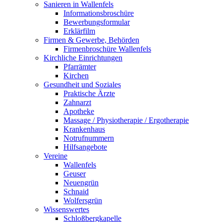
Sanieren in Wallenfels
Informationsbroschüre
Bewerbungsformular
Erklärfilm
Firmen & Gewerbe, Behörden
Firmenbroschüre Wallenfels
Kirchliche Einrichtungen
Pfarrämter
Kirchen
Gesundheit und Soziales
Praktische Ärzte
Zahnarzt
Apotheke
Massage / Physiotherapie / Ergotherapie
Krankenhaus
Notrufnummern
Hilfsangebote
Vereine
Wallenfels
Geuser
Neuengrün
Schnaid
Wolfersgrün
Wissenswertes
Schloßbergkapelle