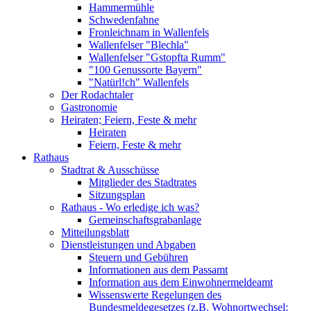
Hammermühle
Schwedenfahne
Fronleichnam in Wallenfels
Wallenfelser "Blechla"
Wallenfelser "Gstopfta Rumm"
"100 Genussorte Bayern"
"Natürl!ch" Wallenfels
Der Rodachtaler
Gastronomie
Heiraten; Feiern, Feste & mehr
Heiraten
Feiern, Feste & mehr
Rathaus
Stadtrat & Ausschüsse
Mitglieder des Stadtrates
Sitzungsplan
Rathaus - Wo erledige ich was?
Gemeinschaftsgrabanlage
Mitteilungsblatt
Dienstleistungen und Abgaben
Steuern und Gebühren
Informationen aus dem Passamt
Information aus dem Einwohnermeldeamt
Wissenswerte Regelungen des
Bundesmeldegesetzes (z.B. Wohnortwechsel;