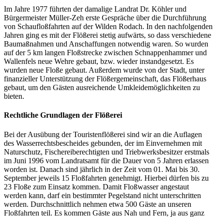
Im Jahre 1977 führten der damalige Landrat Dr. Köhler und
Bürgermeister Müller-Zeh erste Gespräche über die Durchführung
von Schaufloßfahrten auf der Wilden Rodach. In den nachfolgenden
Jahren ging es mit der Flößerei stetig aufwärts, so dass verschiedene
Baumaßnahmen und Anschaffungen notwendig waren. So wurden
auf der 5 km langen Floßstrecke zwischen Schnappenhammer und
Wallenfels neue Wehre gebaut, bzw. wieder instandgesetzt. Es
wurden neue Floße gebaut. Außerdem wurde von der Stadt, unter
finanzieller Unterstützung der Flößergemeinschaft, das Flößerhaus
gebaut, um den Gästen ausreichende Umkleidemöglichkeiten zu
bieten.
Rechtliche Grundlagen der Flößerei
Bei der Ausübung der Touristenflößerei sind wir an die Auflagen
des Wasserrechtsbescheides gebunden, der im Einvernehmen mit
Naturschutz, Fischereiberechtigten und Triebwerksbesitzer erstmals
im Juni 1996 vom Landratsamt für die Dauer von 5 Jahren erlassen
worden ist. Danach sind jährlich in der Zeit vom 01. Mai bis 30.
September jeweils 15 Floßfahrten genehmigt. Hierbei dürfen bis zu
23 Floße zum Einsatz kommen. Damit Floßwasser angestaut
werden kann, darf ein bestimmter Pegelstand nicht unterschritten
werden. Durchschnittlich nehmen etwa 500 Gäste an unseren
Floßfahrten teil. Es kommen Gäste aus Nah und Fern, ja aus ganz