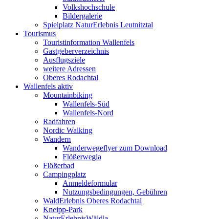
Volkshochschule
Bildergalerie
Spielplatz NaturErlebnis Leutnitztal
Tourismus
Touristinformation Wallenfels
Gastgeberverzeichnis
Ausflugsziele
weitere Adressen
Oberes Rodachtal
Wallenfels aktiv
Mountainbiking
Wallenfels-Süd
Wallenfels-Nord
Radfahren
Nordic Walking
Wandern
Wanderwegeflyer zum Download
Flößerwegla
Flößerbad
Campingplatz
Anmeldeformular
Nutzungsbedingungen, Gebühren
WaldErlebnis Oberes Rodachtal
Kneipp-Park
NaturErlebnisWäldla