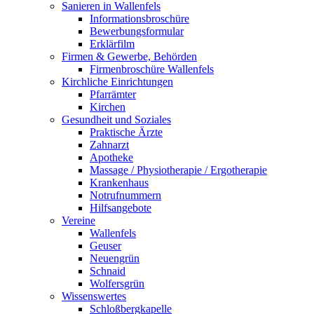
Sanieren in Wallenfels
Informationsbroschüre
Bewerbungsformular
Erklärfilm
Firmen & Gewerbe, Behörden
Firmenbroschüre Wallenfels
Kirchliche Einrichtungen
Pfarrämter
Kirchen
Gesundheit und Soziales
Praktische Ärzte
Zahnarzt
Apotheke
Massage / Physiotherapie / Ergotherapie
Krankenhaus
Notrufnummern
Hilfsangebote
Vereine
Wallenfels
Geuser
Neuengrün
Schnaid
Wolfersgrün
Wissenswertes
Schloßbergkapelle