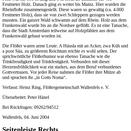
Festmeter Holz. Danach ging es weiter bis Mainz. Hier wurden die
Rheinfloße zusammengestellt. Diese waren so gewaltig (ca. 4.000
Festmeter Holz), dass sie von zwei Schleppern gezogen werden
mussten. Ein ganzer Wald schwamm auf dem Rhein. Holz aus dem
Frankenwald wurde bis an die Nordsee geflößt. Es ist eine Tatsache,
dass die Stadt Amsterdam teilweise auf Holzpfählen aus dem
Frankenwald gebaut worden ist.
Die Flößer waren arme Leute. A Häusla mit an Acker, zwa Küh und
a poor Säu, zu größerem Reichtum reichte es wohl selten. Der
sprichwörtliche Flößerhumor war ebenso Tatsache wie die
Trinkfreudigkeit und Trinkfestigkeit. Verbunden mit dieser
Herzensfröhlichkeit war ein starkes, aus dem Beruf verbundenes
Gottvertrauen. Vor jeder Reise nahmen die Flößer ihre Mütze ab
und sprachen ihr „in Gotts Noma“.
Verfasst: Heinz Ring, Flößergemeinschaft Wallenfels e. V.
Überarbeitet: Peter Hänel
Bei Rückfragen: 09262/94512
Wallenfels, 04. Juni 2004
Seitenleiste Rechts