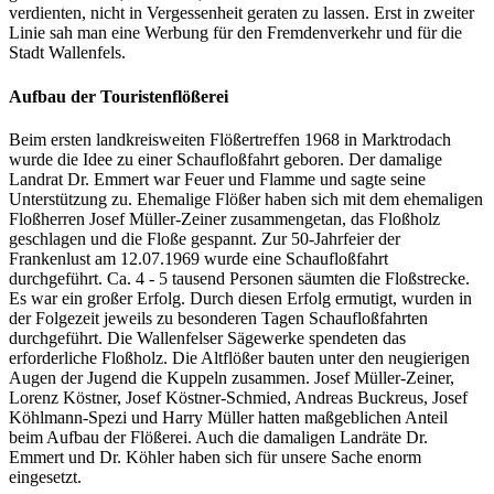
verdienten, nicht in Vergessenheit geraten zu lassen. Erst in zweiter
Linie sah man eine Werbung für den Fremdenverkehr und für die
Stadt Wallenfels.
Aufbau der Touristenflößerei
Beim ersten landkreisweiten Flößertreffen 1968 in Marktrodach
wurde die Idee zu einer Schaufloßfahrt geboren. Der damalige
Landrat Dr. Emmert war Feuer und Flamme und sagte seine
Unterstützung zu. Ehemalige Flößer haben sich mit dem ehemaligen
Floßherren Josef Müller-Zeiner zusammengetan, das Floßholz
geschlagen und die Floße gespannt. Zur 50-Jahrfeier der
Frankenlust am 12.07.1969 wurde eine Schaufloßfahrt
durchgeführt. Ca. 4 - 5 tausend Personen säumten die Floßstrecke.
Es war ein großer Erfolg. Durch diesen Erfolg ermutigt, wurden in
der Folgezeit jeweils zu besonderen Tagen Schaufloßfahrten
durchgeführt. Die Wallenfelser Sägewerke spendeten das
erforderliche Floßholz. Die Altflößer bauten unter den neugierigen
Augen der Jugend die Kuppeln zusammen. Josef Müller-Zeiner,
Lorenz Köstner, Josef Köstner-Schmied, Andreas Buckreus, Josef
Köhlmann-Spezi und Harry Müller hatten maßgeblichen Anteil
beim Aufbau der Flößerei. Auch die damaligen Landräte Dr.
Emmert und Dr. Köhler haben sich für unsere Sache enorm
eingesetzt.