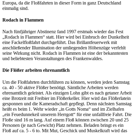
Europa, da die Floßfahrten in dieser Form in ganz Deutschland
einmalig sind.
Rodach in Flammen
Nach fünfjähriger Abstinenz fand 1997 erstmals wieder das Fest
„Rodach in Flammen“ statt. Hier wird bei Einbruch der Dunkelheit
eine Fackelfloßfahrt durchgeführt. Das Brillantfeuerwerk mit
anschließender Illumination der umliegenden Höhenzüge verfehlt
seine Wirkung nicht. Rodach in Flammen ist eine der bekanntesten
und beliebtesten Veranstaltungen des Frankenwaldes.
Die Flößer arbeiten ehrenamtlich
Um die Floßfahrten durchführen zu können, werden jeden Samstag
ca. 40 - 50 aktive Flößer benötigt. Sämtliche Arbeiten werden
ehrenamtlich geleistet. Als einzigen Lohn gibt es nach getaner Arbeit
eine Brotzeit mit Freibier im Flößerkeller. Hier wird das Flößerlatein
gesponnen und die Kameradschaft gepflegt. Denn nächsten Samstag
heißt es beim 1. Wehr wieder „in Gotts Noma“ und im Zielhafen
„ein Feuedunnekeil unserem Herrgott“ für eine unfallfreie Fahrt. Die
Floße sind 16 m lang. Auf einem Floß können zwischen 20 und 25
Personen (je nach Gewicht) Platz nehmen. Beladen bringt es ein
Floß auf ca. 5 - 6 to. Mit Mut, Geschick und Muskelkraft wird das