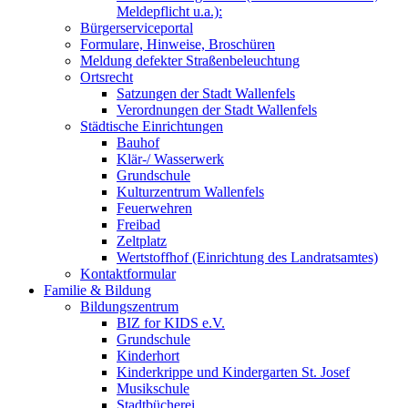
Meldepflicht u.a.):
Bürgerserviceportal
Formulare, Hinweise, Broschüren
Meldung defekter Straßenbeleuchtung
Ortsrecht
Satzungen der Stadt Wallenfels
Verordnungen der Stadt Wallenfels
Städtische Einrichtungen
Bauhof
Klär-/ Wasserwerk
Grundschule
Kulturzentrum Wallenfels
Feuerwehren
Freibad
Zeltplatz
Wertstoffhof (Einrichtung des Landratsamtes)
Kontaktformular
Familie & Bildung
Bildungszentrum
BIZ for KIDS e.V.
Grundschule
Kinderhort
Kinderkrippe und Kindergarten St. Josef
Musikschule
Stadtbücherei