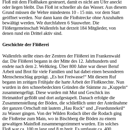
Floß mit dem Floßhaken gesteuert, damit es nicht am Ufer aneckt
oder liegen bleibt. Das Floß ist schneller als das Wasser. Aus diesem
Grund müssen die Wehre mindestens 10 - 15 min. vor dem Start
geöffnet werden. Nur dann kann die Floßstrecke ohne Anzuhalten
bewältigt werden. Wir durchfahren 6 Stauwehre. Die
Flößergemeinschaft Wallenfels hat derzeit 184 Mitglieder, von
denen rund ein Drittel aktiv sind.
Geschichte der Flößerei
Wallenfels stellte eines der Zentren der Flößerei im Frankenwald
dar. Die Flößerei begann in der Mitte des 12. Jahrhunderts und
endete nach dem 2. Weltkrieg. Über 800 Jahre war dieser Beruf
Arbeit und Brot für viele Familien und hat dabei einen besonderen
Menschenschlag geprägt. „Es hot Freiwasse!“ Mit diesem Ruf
begann im zeitigen Frühjahr die harte Arbeit der Floßknechte. Nun
wurden in den schneebedeckten Gründen die Stämme zu „Kuppeln“
zusammengefügt. Diese wurden mit Mut und Geschick ins
Heimatdorf geflößt und dort aufgestapelt. Danach erfolgte die
Zusammenstellung der Böden, die schließlich unter der Anteilnahme
der ganzen Ortschaft mit lautem „Hau Ruck“ und „Feuedunnekeil“
zu Wasser gingen. Von der Wilden Rodach über die Rodach ging
die Floßreise zum Main, wo in Bischberg die Böden zu einem
gewaltigen Mainfloß zusammengezimmert wurden. Ein solches
Floß war ca. 100 m lang und 8 m breit. Es umfasste ca. 400