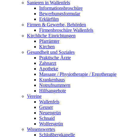
Sanieren in Wallenfels
Informationsbroschüre
Bewerbungsformular
Erklärfilm
Firmen & Gewerbe, Behörden
Firmenbroschüre Wallenfels
Kirchliche Einrichtungen
Pfarrämter
Kirchen
Gesundheit und Soziales
Praktische Ärzte
Zahnarzt
Apotheke
Massage / Physiotherapie / Ergotherapie
Krankenhaus
Notrufnummern
Hilfsangebote
Vereine
Wallenfels
Geuser
Neuengrün
Schnaid
Wolfersgrün
Wissenswertes
Schloßbergkapelle