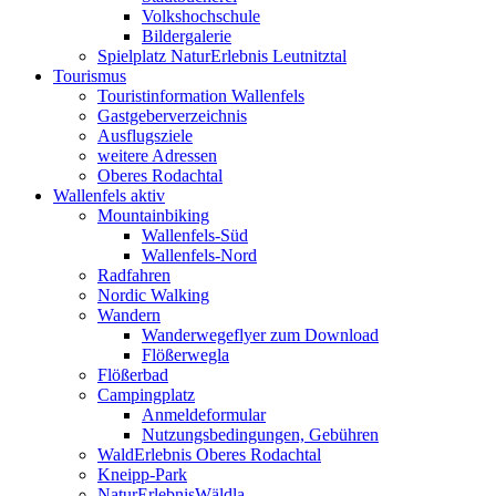
Volkshochschule
Bildergalerie
Spielplatz NaturErlebnis Leutnitztal
Tourismus
Touristinformation Wallenfels
Gastgeberverzeichnis
Ausflugsziele
weitere Adressen
Oberes Rodachtal
Wallenfels aktiv
Mountainbiking
Wallenfels-Süd
Wallenfels-Nord
Radfahren
Nordic Walking
Wandern
Wanderwegeflyer zum Download
Flößerwegla
Flößerbad
Campingplatz
Anmeldeformular
Nutzungsbedingungen, Gebühren
WaldErlebnis Oberes Rodachtal
Kneipp-Park
NaturErlebnisWäldla