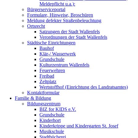
Meldepflicht u.a.):
Bürgerserviceportal
Formulare, Hinweise, Broschüren
Meldung defekter Straßenbeleuchtung
Ortsrecht
Satzungen der Stadt Wallenfels
Verordnungen der Stadt Wallenfels
Städtische Einrichtungen
Bauhof
Klär-/ Wasserwerk
Grundschule
Kulturzentrum Wallenfels
Feuerwehren
Freibad
Zeltplatz
Wertstoffhof (Einrichtung des Landratsamtes)
Kontaktformular
Familie & Bildung
Bildungszentrum
BIZ for KIDS e.V.
Grundschule
Kinderhort
Kinderkrippe und Kindergarten St. Josef
Musikschule
Stadtbücherei