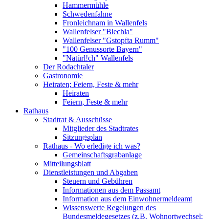
Hammermühle
Schwedenfahne
Fronleichnam in Wallenfels
Wallenfelser "Blechla"
Wallenfelser "Gstopfta Rumm"
"100 Genussorte Bayern"
"Natürl!ch" Wallenfels
Der Rodachtaler
Gastronomie
Heiraten; Feiern, Feste & mehr
Heiraten
Feiern, Feste & mehr
Rathaus
Stadtrat & Ausschüsse
Mitglieder des Stadtrates
Sitzungsplan
Rathaus - Wo erledige ich was?
Gemeinschaftsgrabanlage
Mitteilungsblatt
Dienstleistungen und Abgaben
Steuern und Gebühren
Informationen aus dem Passamt
Information aus dem Einwohnermeldeamt
Wissenswerte Regelungen des
Bundesmeldegesetzes (z.B. Wohnortwechsel;