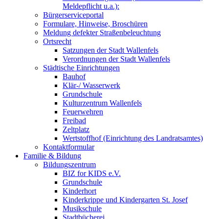
Meldepflicht u.a.):
Bürgerserviceportal
Formulare, Hinweise, Broschüren
Meldung defekter Straßenbeleuchtung
Ortsrecht
Satzungen der Stadt Wallenfels
Verordnungen der Stadt Wallenfels
Städtische Einrichtungen
Bauhof
Klär-/ Wasserwerk
Grundschule
Kulturzentrum Wallenfels
Feuerwehren
Freibad
Zeltplatz
Wertstoffhof (Einrichtung des Landratsamtes)
Kontaktformular
Familie & Bildung
Bildungszentrum
BIZ for KIDS e.V.
Grundschule
Kinderhort
Kinderkrippe und Kindergarten St. Josef
Musikschule
Stadtbücherei