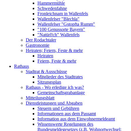
Hammermühle
Schwedenfahne
Fronleichnam in Wallenfels
Wallenfelser "Blechla"
Wallenfelser "Gstopfta Rumm"
"100 Genussorte Bayern"
"Natürl!ch" Wallenfels
Der Rodachtaler
Gastronomie
Heiraten; Feiern, Feste & mehr
Heiraten
Feiern, Feste & mehr
Rathaus
Stadtrat & Ausschüsse
Mitglieder des Stadtrates
Sitzungsplan
Rathaus - Wo erledige ich was?
Gemeinschaftsgrabanlage
Mitteilungsblatt
Dienstleistungen und Abgaben
Steuern und Gebühren
Informationen aus dem Passamt
Information aus dem Einwohnermeldeamt
Wissenswerte Regelungen des
Bundesmeldegesetzes (z.B. Wohnortwechsel;