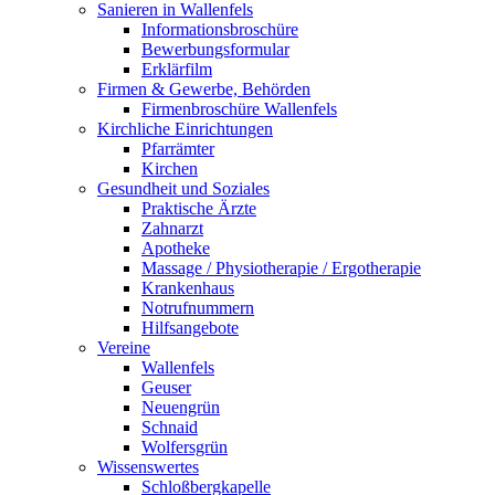
Sanieren in Wallenfels
Informationsbroschüre
Bewerbungsformular
Erklärfilm
Firmen & Gewerbe, Behörden
Firmenbroschüre Wallenfels
Kirchliche Einrichtungen
Pfarrämter
Kirchen
Gesundheit und Soziales
Praktische Ärzte
Zahnarzt
Apotheke
Massage / Physiotherapie / Ergotherapie
Krankenhaus
Notrufnummern
Hilfsangebote
Vereine
Wallenfels
Geuser
Neuengrün
Schnaid
Wolfersgrün
Wissenswertes
Schloßbergkapelle