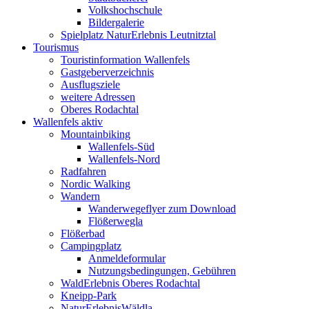
Volkshochschule
Bildergalerie
Spielplatz NaturErlebnis Leutnitztal
Tourismus
Touristinformation Wallenfels
Gastgeberverzeichnis
Ausflugsziele
weitere Adressen
Oberes Rodachtal
Wallenfels aktiv
Mountainbiking
Wallenfels-Süd
Wallenfels-Nord
Radfahren
Nordic Walking
Wandern
Wanderwegeflyer zum Download
Flößerwegla
Flößerbad
Campingplatz
Anmeldeformular
Nutzungsbedingungen, Gebühren
WaldErlebnis Oberes Rodachtal
Kneipp-Park
NaturErlebnisWäldla