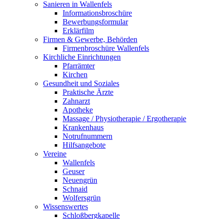
Sanieren in Wallenfels
Informationsbroschüre
Bewerbungsformular
Erklärfilm
Firmen & Gewerbe, Behörden
Firmenbroschüre Wallenfels
Kirchliche Einrichtungen
Pfarrämter
Kirchen
Gesundheit und Soziales
Praktische Ärzte
Zahnarzt
Apotheke
Massage / Physiotherapie / Ergotherapie
Krankenhaus
Notrufnummern
Hilfsangebote
Vereine
Wallenfels
Geuser
Neuengrün
Schnaid
Wolfersgrün
Wissenswertes
Schloßbergkapelle