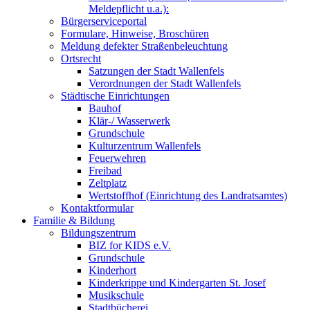
Meldepflicht u.a.):
Bürgerserviceportal
Formulare, Hinweise, Broschüren
Meldung defekter Straßenbeleuchtung
Ortsrecht
Satzungen der Stadt Wallenfels
Verordnungen der Stadt Wallenfels
Städtische Einrichtungen
Bauhof
Klär-/ Wasserwerk
Grundschule
Kulturzentrum Wallenfels
Feuerwehren
Freibad
Zeltplatz
Wertstoffhof (Einrichtung des Landratsamtes)
Kontaktformular
Familie & Bildung
Bildungszentrum
BIZ for KIDS e.V.
Grundschule
Kinderhort
Kinderkrippe und Kindergarten St. Josef
Musikschule
Stadtbücherei