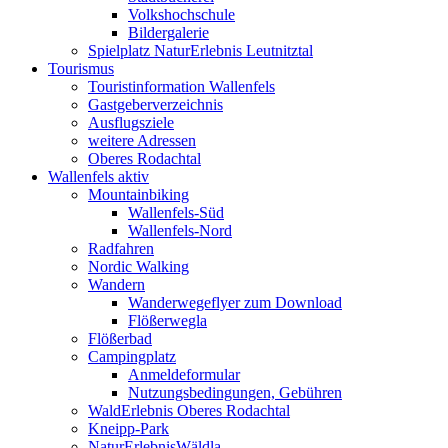
Volkshochschule
Bildergalerie
Spielplatz NaturErlebnis Leutnitztal
Tourismus
Touristinformation Wallenfels
Gastgeberverzeichnis
Ausflugsziele
weitere Adressen
Oberes Rodachtal
Wallenfels aktiv
Mountainbiking
Wallenfels-Süd
Wallenfels-Nord
Radfahren
Nordic Walking
Wandern
Wanderwegeflyer zum Download
Flößerwegla
Flößerbad
Campingplatz
Anmeldeformular
Nutzungsbedingungen, Gebühren
WaldErlebnis Oberes Rodachtal
Kneipp-Park
NaturErlebnisWäldla