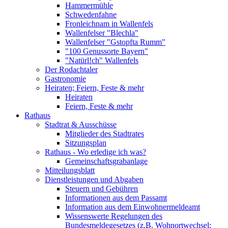
Hammermühle
Schwedenfahne
Fronleichnam in Wallenfels
Wallenfelser "Blechla"
Wallenfelser "Gstopfta Rumm"
"100 Genussorte Bayern"
"Natürl!ch" Wallenfels
Der Rodachtaler
Gastronomie
Heiraten; Feiern, Feste & mehr
Heiraten
Feiern, Feste & mehr
Rathaus
Stadtrat & Ausschüsse
Mitglieder des Stadtrates
Sitzungsplan
Rathaus - Wo erledige ich was?
Gemeinschaftsgrabanlage
Mitteilungsblatt
Dienstleistungen und Abgaben
Steuern und Gebühren
Informationen aus dem Passamt
Information aus dem Einwohnermeldeamt
Wissenswerte Regelungen des
Bundesmeldegesetzes (z.B. Wohnortwechsel;