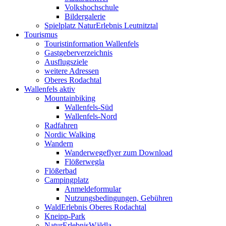
Volkshochschule
Bildergalerie
Spielplatz NaturErlebnis Leutnitztal
Tourismus
Touristinformation Wallenfels
Gastgeberverzeichnis
Ausflugsziele
weitere Adressen
Oberes Rodachtal
Wallenfels aktiv
Mountainbiking
Wallenfels-Süd
Wallenfels-Nord
Radfahren
Nordic Walking
Wandern
Wanderwegeflyer zum Download
Flößerwegla
Flößerbad
Campingplatz
Anmeldeformular
Nutzungsbedingungen, Gebühren
WaldErlebnis Oberes Rodachtal
Kneipp-Park
NaturErlebnisWäldla