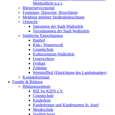
Meldepflicht u.a.):
Bürgerserviceportal
Formulare, Hinweise, Broschüren
Meldung defekter Straßenbeleuchtung
Ortsrecht
Satzungen der Stadt Wallenfels
Verordnungen der Stadt Wallenfels
Städtische Einrichtungen
Bauhof
Klär-/ Wasserwerk
Grundschule
Kulturzentrum Wallenfels
Feuerwehren
Freibad
Zeltplatz
Wertstoffhof (Einrichtung des Landratsamtes)
Kontaktformular
Familie & Bildung
Bildungszentrum
BIZ for KIDS e.V.
Grundschule
Kinderhort
Kinderkrippe und Kindergarten St. Josef
Musikschule
Stadtbücherei