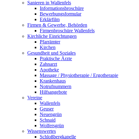
Sanieren in Wallenfels
Informationsbroschüre
Bewerbungsformular
Erklärfilm
Firmen & Gewerbe, Behörden
Firmenbroschüre Wallenfels
Kirchliche Einrichtungen
Pfarrämter
Kirchen
Gesundheit und Soziales
Praktische Ärzte
Zahnarzt
Apotheke
Massage / Physiotherapie / Ergotherapie
Krankenhaus
Notrufnummern
Hilfsangebote
Vereine
Wallenfels
Geuser
Neuengrün
Schnaid
Wolfersgrün
Wissenswertes
Schloßbergkapelle