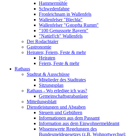
Hammermühle
Schwedenfahne
Fronleichnam in Wallenfels
Wallenfelser "Blechla"
Wallenfelser "Gstopfta Rumm"
"100 Genussorte Bayern"
"Natürl!ch" Wallenfels
Der Rodachtaler
Gastronomie
Heiraten; Feiern, Feste & mehr
Heiraten
Feiern, Feste & mehr
Rathaus
Stadtrat & Ausschüsse
Mitglieder des Stadtrates
Sitzungsplan
Rathaus - Wo erledige ich was?
Gemeinschaftsgrabanlage
Mitteilungsblatt
Dienstleistungen und Abgaben
Steuern und Gebühren
Informationen aus dem Passamt
Information aus dem Einwohnermeldeamt
Wissenswerte Regelungen des
Bundesmeldegesetzes (z.B. Wohnortwechsel;