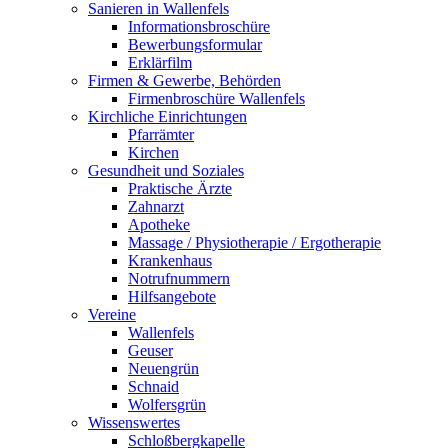
Sanieren in Wallenfels
Informationsbroschüre
Bewerbungsformular
Erklärfilm
Firmen & Gewerbe, Behörden
Firmenbroschüre Wallenfels
Kirchliche Einrichtungen
Pfarrämter
Kirchen
Gesundheit und Soziales
Praktische Ärzte
Zahnarzt
Apotheke
Massage / Physiotherapie / Ergotherapie
Krankenhaus
Notrufnummern
Hilfsangebote
Vereine
Wallenfels
Geuser
Neuengrün
Schnaid
Wolfersgrün
Wissenswertes
Schloßbergkapelle