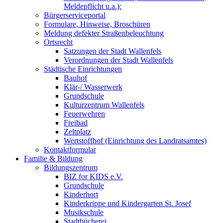
Meldepflicht u.a.):
Bürgerserviceportal
Formulare, Hinweise, Broschüren
Meldung defekter Straßenbeleuchtung
Ortsrecht
Satzungen der Stadt Wallenfels
Verordnungen der Stadt Wallenfels
Städtische Einrichtungen
Bauhof
Klär-/ Wasserwerk
Grundschule
Kulturzentrum Wallenfels
Feuerwehren
Freibad
Zeltplatz
Wertstoffhof (Einrichtung des Landratsamtes)
Kontaktformular
Familie & Bildung
Bildungszentrum
BIZ for KIDS e.V.
Grundschule
Kinderhort
Kinderkrippe und Kindergarten St. Josef
Musikschule
Stadtbücherei