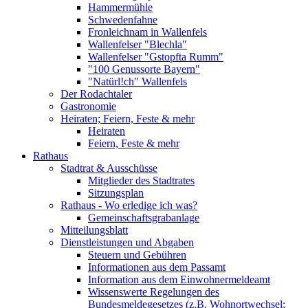
Hammermühle
Schwedenfahne
Fronleichnam in Wallenfels
Wallenfelser "Blechla"
Wallenfelser "Gstopfta Rumm"
"100 Genussorte Bayern"
"Natürl!ch" Wallenfels
Der Rodachtaler
Gastronomie
Heiraten; Feiern, Feste & mehr
Heiraten
Feiern, Feste & mehr
Rathaus
Stadtrat & Ausschüsse
Mitglieder des Stadtrates
Sitzungsplan
Rathaus - Wo erledige ich was?
Gemeinschaftsgrabanlage
Mitteilungsblatt
Dienstleistungen und Abgaben
Steuern und Gebühren
Informationen aus dem Passamt
Information aus dem Einwohnermeldeamt
Wissenswerte Regelungen des
Bundesmeldegesetzes (z.B. Wohnortwechsel;