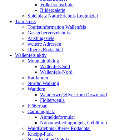
Volkshochschule
Bildergalerie
Spielplatz NaturErlebnis Leutnitztal
Tourismus
Touristinformation Wallenfels
Gastgeberverzeichnis
Ausflugsziele
weitere Adressen
Oberes Rodachtal
Wallenfels aktiv
Mountainbiking
Wallenfels-Süd
Wallenfels-Nord
Radfahren
Nordic Walking
Wandern
Wanderwegeflyer zum Download
Flößerwegla
Flößerbad
Campingplatz
Anmeldeformular
Nutzungsbedingungen, Gebühren
WaldErlebnis Oberes Rodachtal
Kneipp-Park
NaturErlebnisWäldla