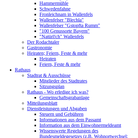
Hammermühle
Schwedenfahne
Fronleichnam in Wallenfels
Wallenfelser "Blechla"
Wallenfelser "Gstopfta Rumm"
"100 Genussorte Bayern"
"Natürl!ch" Wallenfels
Der Rodachtaler
Gastronomie
Heiraten; Feiern, Feste & mehr
Heiraten
Feiern, Feste & mehr
Rathaus
Stadtrat & Ausschüsse
Mitglieder des Stadtrates
Sitzungsplan
Rathaus - Wo erledige ich was?
Gemeinschaftsgrabanlage
Mitteilungsblatt
Dienstleistungen und Abgaben
Steuern und Gebühren
Informationen aus dem Passamt
Information aus dem Einwohnermeldeamt
Wissenswerte Regelungen des
Bundesmeldegesetzes (z.B. Wohnortwechsel;