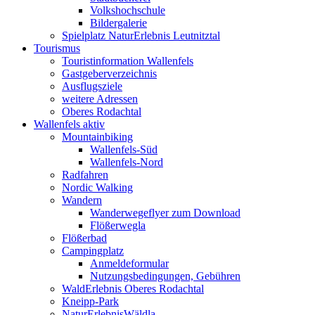
Volkshochschule
Bildergalerie
Spielplatz NaturErlebnis Leutnitztal
Tourismus
Touristinformation Wallenfels
Gastgeberverzeichnis
Ausflugsziele
weitere Adressen
Oberes Rodachtal
Wallenfels aktiv
Mountainbiking
Wallenfels-Süd
Wallenfels-Nord
Radfahren
Nordic Walking
Wandern
Wanderwegeflyer zum Download
Flößerwegla
Flößerbad
Campingplatz
Anmeldeformular
Nutzungsbedingungen, Gebühren
WaldErlebnis Oberes Rodachtal
Kneipp-Park
NaturErlebnisWäldla