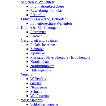
Sanieren in Wallenfels
Informationsbroschüre
Bewerbungsformular
Erklärfilm
Firmen & Gewerbe, Behörden
Firmenbroschüre Wallenfels
Kirchliche Einrichtungen
Pfarrämter
Kirchen
Gesundheit und Soziales
Praktische Ärzte
Zahnarzt
Apotheke
Massage / Physiotherapie / Ergotherapie
Krankenhaus
Notrufnummern
Hilfsangebote
Vereine
Wallenfels
Geuser
Neuengrün
Schnaid
Wolfersgrün
Wissenswertes
Schloßbergkapelle