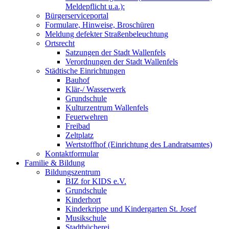
Meldepflicht u.a.):
Bürgerserviceportal
Formulare, Hinweise, Broschüren
Meldung defekter Straßenbeleuchtung
Ortsrecht
Satzungen der Stadt Wallenfels
Verordnungen der Stadt Wallenfels
Städtische Einrichtungen
Bauhof
Klär-/ Wasserwerk
Grundschule
Kulturzentrum Wallenfels
Feuerwehren
Freibad
Zeltplatz
Wertstoffhof (Einrichtung des Landratsamtes)
Kontaktformular
Familie & Bildung
Bildungszentrum
BIZ for KIDS e.V.
Grundschule
Kinderhort
Kinderkrippe und Kindergarten St. Josef
Musikschule
Stadtbücherei