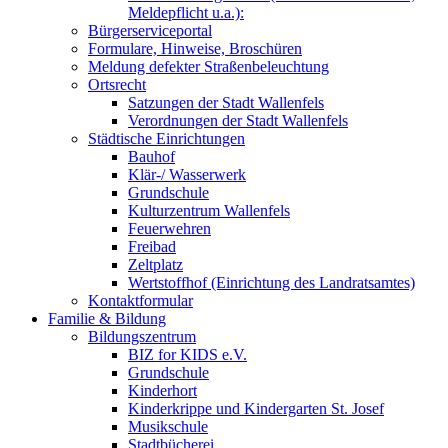
Meldepflicht u.a.):
Bürgerserviceportal
Formulare, Hinweise, Broschüren
Meldung defekter Straßenbeleuchtung
Ortsrecht
Satzungen der Stadt Wallenfels
Verordnungen der Stadt Wallenfels
Städtische Einrichtungen
Bauhof
Klär-/ Wasserwerk
Grundschule
Kulturzentrum Wallenfels
Feuerwehren
Freibad
Zeltplatz
Wertstoffhof (Einrichtung des Landratsamtes)
Kontaktformular
Familie & Bildung
Bildungszentrum
BIZ for KIDS e.V.
Grundschule
Kinderhort
Kinderkrippe und Kindergarten St. Josef
Musikschule
Stadtbücherei