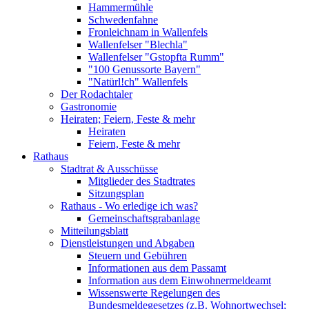
Hammermühle
Schwedenfahne
Fronleichnam in Wallenfels
Wallenfelser "Blechla"
Wallenfelser "Gstopfta Rumm"
"100 Genussorte Bayern"
"Natürl!ch" Wallenfels
Der Rodachtaler
Gastronomie
Heiraten; Feiern, Feste & mehr
Heiraten
Feiern, Feste & mehr
Rathaus
Stadtrat & Ausschüsse
Mitglieder des Stadtrates
Sitzungsplan
Rathaus - Wo erledige ich was?
Gemeinschaftsgrabanlage
Mitteilungsblatt
Dienstleistungen und Abgaben
Steuern und Gebühren
Informationen aus dem Passamt
Information aus dem Einwohnermeldeamt
Wissenswerte Regelungen des
Bundesmeldegesetzes (z.B. Wohnortwechsel;