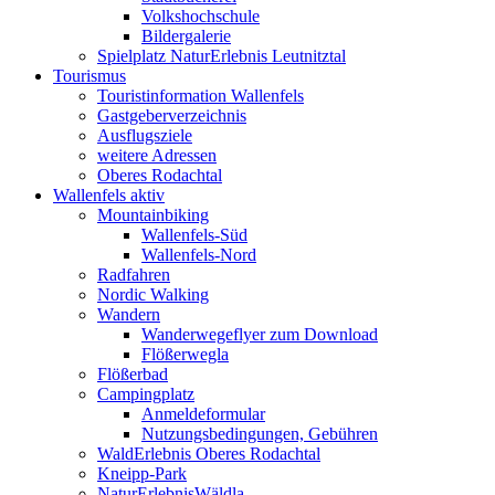
Volkshochschule
Bildergalerie
Spielplatz NaturErlebnis Leutnitztal
Tourismus
Touristinformation Wallenfels
Gastgeberverzeichnis
Ausflugsziele
weitere Adressen
Oberes Rodachtal
Wallenfels aktiv
Mountainbiking
Wallenfels-Süd
Wallenfels-Nord
Radfahren
Nordic Walking
Wandern
Wanderwegeflyer zum Download
Flößerwegla
Flößerbad
Campingplatz
Anmeldeformular
Nutzungsbedingungen, Gebühren
WaldErlebnis Oberes Rodachtal
Kneipp-Park
NaturErlebnisWäldla