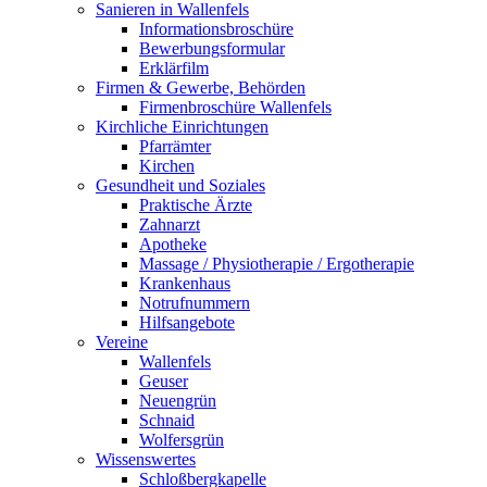
Sanieren in Wallenfels
Informationsbroschüre
Bewerbungsformular
Erklärfilm
Firmen & Gewerbe, Behörden
Firmenbroschüre Wallenfels
Kirchliche Einrichtungen
Pfarrämter
Kirchen
Gesundheit und Soziales
Praktische Ärzte
Zahnarzt
Apotheke
Massage / Physiotherapie / Ergotherapie
Krankenhaus
Notrufnummern
Hilfsangebote
Vereine
Wallenfels
Geuser
Neuengrün
Schnaid
Wolfersgrün
Wissenswertes
Schloßbergkapelle