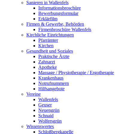
Sanieren in Wallenfels
Informationsbroschüre
Bewerbungsformular
Erklärfilm
Firmen & Gewerbe, Behörden
Firmenbroschüre Wallenfels
Kirchliche Einrichtungen
Pfarrämter
Kirchen
Gesundheit und Soziales
Praktische Ärzte
Zahnarzt
Apotheke
Massage / Physiotherapie / Ergotherapie
Krankenhaus
Notrufnummern
Hilfsangebote
Vereine
Wallenfels
Geuser
Neuengrün
Schnaid
Wolfersgrün
Wissenswertes
Schloßbergkapelle