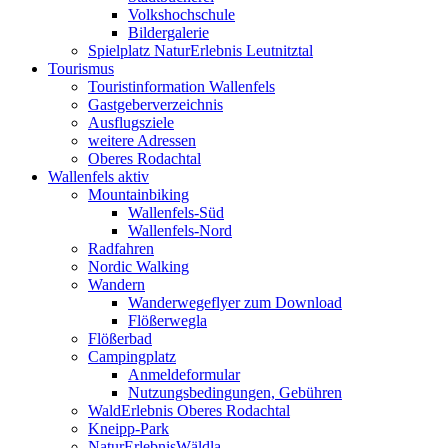
Volkshochschule
Bildergalerie
Spielplatz NaturErlebnis Leutnitztal
Tourismus
Touristinformation Wallenfels
Gastgeberverzeichnis
Ausflugsziele
weitere Adressen
Oberes Rodachtal
Wallenfels aktiv
Mountainbiking
Wallenfels-Süd
Wallenfels-Nord
Radfahren
Nordic Walking
Wandern
Wanderwegeflyer zum Download
Flößerwegla
Flößerbad
Campingplatz
Anmeldeformular
Nutzungsbedingungen, Gebühren
WaldErlebnis Oberes Rodachtal
Kneipp-Park
NaturErlebnisWäldla