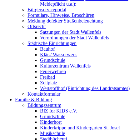
Meldepflicht u.a.):
Bürgerserviceportal
Formulare, Hinweise, Broschüren
Meldung defekter Straßenbeleuchtung
Ortsrecht
Satzungen der Stadt Wallenfels
Verordnungen der Stadt Wallenfels
Städtische Einrichtungen
Bauhof
Klär-/ Wasserwerk
Grundschule
Kulturzentrum Wallenfels
Feuerwehren
Freibad
Zeltplatz
Wertstoffhof (Einrichtung des Landratsamtes)
Kontaktformular
Familie & Bildung
Bildungszentrum
BIZ for KIDS e.V.
Grundschule
Kinderhort
Kinderkrippe und Kindergarten St. Josef
Musikschule
Stadtbücherei