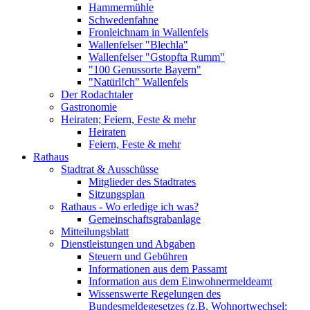
Hammermühle
Schwedenfahne
Fronleichnam in Wallenfels
Wallenfelser "Blechla"
Wallenfelser "Gstopfta Rumm"
"100 Genussorte Bayern"
"Natürl!ch" Wallenfels
Der Rodachtaler
Gastronomie
Heiraten; Feiern, Feste & mehr
Heiraten
Feiern, Feste & mehr
Rathaus
Stadtrat & Ausschüsse
Mitglieder des Stadtrates
Sitzungsplan
Rathaus - Wo erledige ich was?
Gemeinschaftsgrabanlage
Mitteilungsblatt
Dienstleistungen und Abgaben
Steuern und Gebühren
Informationen aus dem Passamt
Information aus dem Einwohnermeldeamt
Wissenswerte Regelungen des
Bundesmeldegesetzes (z.B. Wohnortwechsel;