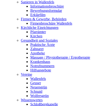
Sanieren in Wallenfels
Informationsbroschüre
Bewerbungsformular
Erklärfilm
Firmen & Gewerbe, Behörden
Firmenbroschüre Wallenfels
Kirchliche Einrichtungen
Pfarrämter
Kirchen
Gesundheit und Soziales
Praktische Ärzte
Zahnarzt
Apotheke
Massage / Physiotherapie / Ergotherapie
Krankenhaus
Notrufnummern
Hilfsangebote
Vereine
Wallenfels
Geuser
Neuengrün
Schnaid
Wolfersgrün
Wissenswertes
Schloßbergkapelle