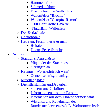
Hammermühle
Schwedenfahne
Fronleichnam in Wallenfels
Wallenfelser "Blechla"
Wallenfelser "Gstopfta Rumm"
"100 Genussorte Bayern"
"Natürl!ch" Wallenfels
Der Rodachtaler
Gastronomie
Heiraten; Feiern, Feste & mehr
Heiraten
Feiern, Feste & mehr
Rathaus
Stadtrat & Ausschüsse
Mitglieder des Stadtrates
Sitzungsplan
Rathaus - Wo erledige ich was?
Gemeinschaftsgrabanlage
Mitteilungsblatt
Dienstleistungen und Abgaben
Steuern und Gebühren
Informationen aus dem Passamt
Information aus dem Einwohnermeldeamt
Wissenswerte Regelungen des
Bundesmeldegesetzes (z.B. Wohnortwechsel;