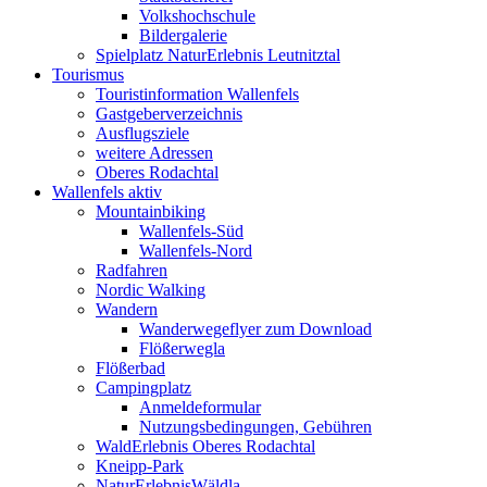
Volkshochschule
Bildergalerie
Spielplatz NaturErlebnis Leutnitztal
Tourismus
Touristinformation Wallenfels
Gastgeberverzeichnis
Ausflugsziele
weitere Adressen
Oberes Rodachtal
Wallenfels aktiv
Mountainbiking
Wallenfels-Süd
Wallenfels-Nord
Radfahren
Nordic Walking
Wandern
Wanderwegeflyer zum Download
Flößerwegla
Flößerbad
Campingplatz
Anmeldeformular
Nutzungsbedingungen, Gebühren
WaldErlebnis Oberes Rodachtal
Kneipp-Park
NaturErlebnisWäldla