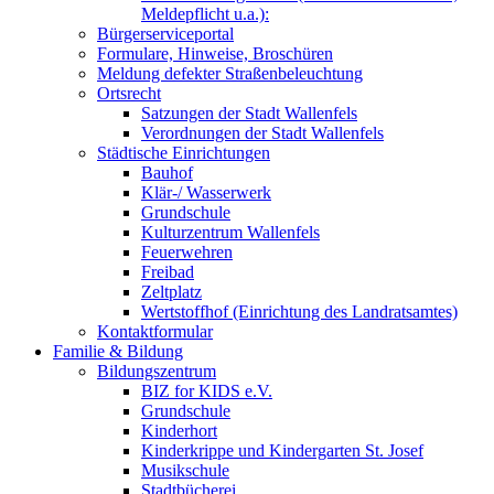
Meldepflicht u.a.):
Bürgerserviceportal
Formulare, Hinweise, Broschüren
Meldung defekter Straßenbeleuchtung
Ortsrecht
Satzungen der Stadt Wallenfels
Verordnungen der Stadt Wallenfels
Städtische Einrichtungen
Bauhof
Klär-/ Wasserwerk
Grundschule
Kulturzentrum Wallenfels
Feuerwehren
Freibad
Zeltplatz
Wertstoffhof (Einrichtung des Landratsamtes)
Kontaktformular
Familie & Bildung
Bildungszentrum
BIZ for KIDS e.V.
Grundschule
Kinderhort
Kinderkrippe und Kindergarten St. Josef
Musikschule
Stadtbücherei