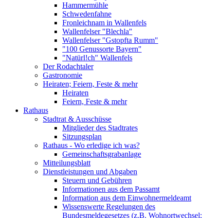
Hammermühle
Schwedenfahne
Fronleichnam in Wallenfels
Wallenfelser "Blechla"
Wallenfelser "Gstopfta Rumm"
"100 Genussorte Bayern"
"Natürl!ch" Wallenfels
Der Rodachtaler
Gastronomie
Heiraten; Feiern, Feste & mehr
Heiraten
Feiern, Feste & mehr
Rathaus
Stadtrat & Ausschüsse
Mitglieder des Stadtrates
Sitzungsplan
Rathaus - Wo erledige ich was?
Gemeinschaftsgrabanlage
Mitteilungsblatt
Dienstleistungen und Abgaben
Steuern und Gebühren
Informationen aus dem Passamt
Information aus dem Einwohnermeldeamt
Wissenswerte Regelungen des
Bundesmeldegesetzes (z.B. Wohnortwechsel;