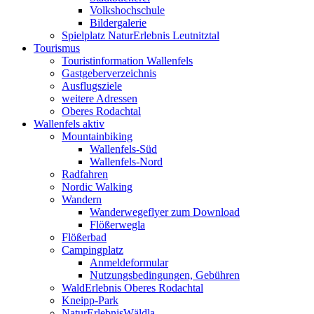
Volkshochschule
Bildergalerie
Spielplatz NaturErlebnis Leutnitztal
Tourismus
Touristinformation Wallenfels
Gastgeberverzeichnis
Ausflugsziele
weitere Adressen
Oberes Rodachtal
Wallenfels aktiv
Mountainbiking
Wallenfels-Süd
Wallenfels-Nord
Radfahren
Nordic Walking
Wandern
Wanderwegeflyer zum Download
Flößerwegla
Flößerbad
Campingplatz
Anmeldeformular
Nutzungsbedingungen, Gebühren
WaldErlebnis Oberes Rodachtal
Kneipp-Park
NaturErlebnisWäldla