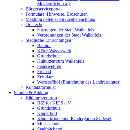
Meldepflicht u.a.):
Bürgerserviceportal
Formulare, Hinweise, Broschüren
Meldung defekter Straßenbeleuchtung
Ortsrecht
Satzungen der Stadt Wallenfels
Verordnungen der Stadt Wallenfels
Städtische Einrichtungen
Bauhof
Klär-/ Wasserwerk
Grundschule
Kulturzentrum Wallenfels
Feuerwehren
Freibad
Zeltplatz
Wertstoffhof (Einrichtung des Landratsamtes)
Kontaktformular
Familie & Bildung
Bildungszentrum
BIZ for KIDS e.V.
Grundschule
Kinderhort
Kinderkrippe und Kindergarten St. Josef
Musikschule
Stadtbücherei