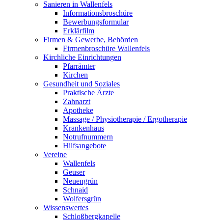
Sanieren in Wallenfels
Informationsbroschüre
Bewerbungsformular
Erklärfilm
Firmen & Gewerbe, Behörden
Firmenbroschüre Wallenfels
Kirchliche Einrichtungen
Pfarrämter
Kirchen
Gesundheit und Soziales
Praktische Ärzte
Zahnarzt
Apotheke
Massage / Physiotherapie / Ergotherapie
Krankenhaus
Notrufnummern
Hilfsangebote
Vereine
Wallenfels
Geuser
Neuengrün
Schnaid
Wolfersgrün
Wissenswertes
Schloßbergkapelle