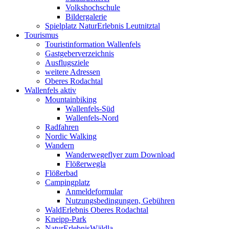
Volkshochschule
Bildergalerie
Spielplatz NaturErlebnis Leutnitztal
Tourismus
Touristinformation Wallenfels
Gastgeberverzeichnis
Ausflugsziele
weitere Adressen
Oberes Rodachtal
Wallenfels aktiv
Mountainbiking
Wallenfels-Süd
Wallenfels-Nord
Radfahren
Nordic Walking
Wandern
Wanderwegeflyer zum Download
Flößerwegla
Flößerbad
Campingplatz
Anmeldeformular
Nutzungsbedingungen, Gebühren
WaldErlebnis Oberes Rodachtal
Kneipp-Park
NaturErlebnisWäldla