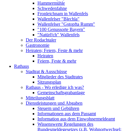
Hammermühle
Schwedenfahne
Fronleichnam in Wallenfels
Wallenfelser "Blechla"
Wallenfelser "Gstopfta Rumm"
"100 Genussorte Bayern"
"Natürl!ch" Wallenfels
Der Rodachtaler
Gastronomie
Heiraten; Feiern, Feste & mehr
Heiraten
Feiern, Feste & mehr
Rathaus
Stadtrat & Ausschüsse
Mitglieder des Stadtrates
Sitzungsplan
Rathaus - Wo erledige ich was?
Gemeinschaftsgrabanlage
Mitteilungsblatt
Dienstleistungen und Abgaben
Steuern und Gebühren
Informationen aus dem Passamt
Information aus dem Einwohnermeldeamt
Wissenswerte Regelungen des
Bundesmeldegesetzes (z.B. Wohnortwechsel;