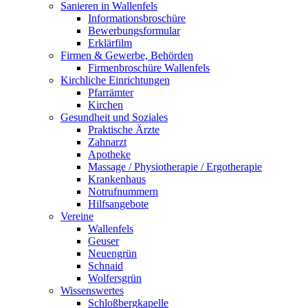
Sanieren in Wallenfels
Informationsbroschüre
Bewerbungsformular
Erklärfilm
Firmen & Gewerbe, Behörden
Firmenbroschüre Wallenfels
Kirchliche Einrichtungen
Pfarrämter
Kirchen
Gesundheit und Soziales
Praktische Ärzte
Zahnarzt
Apotheke
Massage / Physiotherapie / Ergotherapie
Krankenhaus
Notrufnummern
Hilfsangebote
Vereine
Wallenfels
Geuser
Neuengrün
Schnaid
Wolfersgrün
Wissenswertes
Schloßbergkapelle