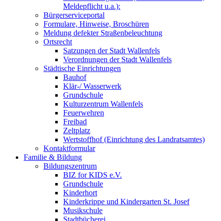
Meldepflicht u.a.):
Bürgerserviceportal
Formulare, Hinweise, Broschüren
Meldung defekter Straßenbeleuchtung
Ortsrecht
Satzungen der Stadt Wallenfels
Verordnungen der Stadt Wallenfels
Städtische Einrichtungen
Bauhof
Klär-/ Wasserwerk
Grundschule
Kulturzentrum Wallenfels
Feuerwehren
Freibad
Zeltplatz
Wertstoffhof (Einrichtung des Landratsamtes)
Kontaktformular
Familie & Bildung
Bildungszentrum
BIZ for KIDS e.V.
Grundschule
Kinderhort
Kinderkrippe und Kindergarten St. Josef
Musikschule
Stadtbücherei