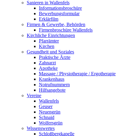
Sanieren in Wallenfels
Informationsbroschüre
Bewerbungsformular
Erklärfilm
Firmen & Gewerbe, Behörden
Firmenbroschüre Wallenfels
Kirchliche Einrichtungen
Pfarrämter
Kirchen
Gesundheit und Soziales
Praktische Ärzte
Zahnarzt
Apotheke
Massage / Physiotherapie / Ergotherapie
Krankenhaus
Notrufnummern
Hilfsangebote
Vereine
Wallenfels
Geuser
Neuengrün
Schnaid
Wolfersgrün
Wissenswertes
Schloßbergkapelle