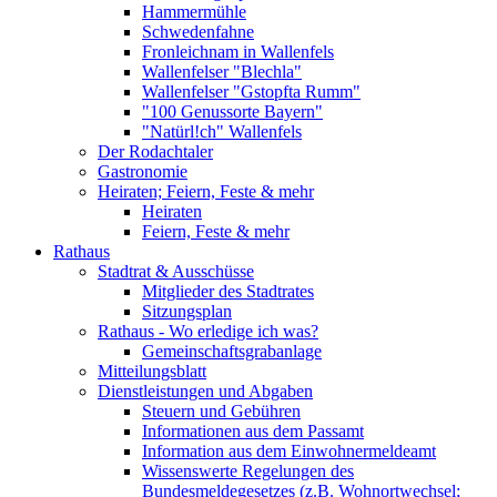
Hammermühle
Schwedenfahne
Fronleichnam in Wallenfels
Wallenfelser "Blechla"
Wallenfelser "Gstopfta Rumm"
"100 Genussorte Bayern"
"Natürl!ch" Wallenfels
Der Rodachtaler
Gastronomie
Heiraten; Feiern, Feste & mehr
Heiraten
Feiern, Feste & mehr
Rathaus
Stadtrat & Ausschüsse
Mitglieder des Stadtrates
Sitzungsplan
Rathaus - Wo erledige ich was?
Gemeinschaftsgrabanlage
Mitteilungsblatt
Dienstleistungen und Abgaben
Steuern und Gebühren
Informationen aus dem Passamt
Information aus dem Einwohnermeldeamt
Wissenswerte Regelungen des
Bundesmeldegesetzes (z.B. Wohnortwechsel;