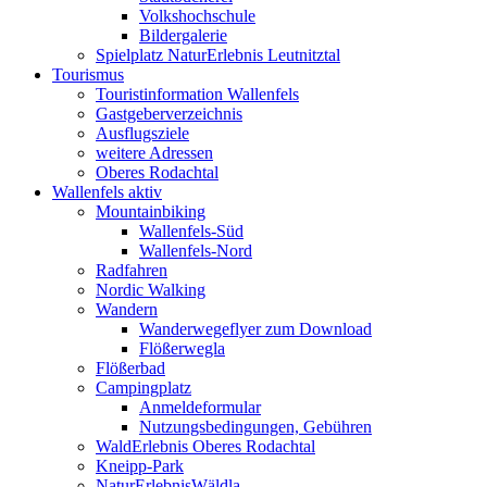
Volkshochschule
Bildergalerie
Spielplatz NaturErlebnis Leutnitztal
Tourismus
Touristinformation Wallenfels
Gastgeberverzeichnis
Ausflugsziele
weitere Adressen
Oberes Rodachtal
Wallenfels aktiv
Mountainbiking
Wallenfels-Süd
Wallenfels-Nord
Radfahren
Nordic Walking
Wandern
Wanderwegeflyer zum Download
Flößerwegla
Flößerbad
Campingplatz
Anmeldeformular
Nutzungsbedingungen, Gebühren
WaldErlebnis Oberes Rodachtal
Kneipp-Park
NaturErlebnisWäldla