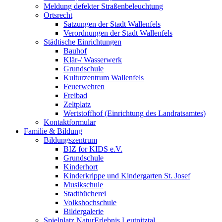
Meldung defekter Straßenbeleuchtung
Ortsrecht
Satzungen der Stadt Wallenfels
Verordnungen der Stadt Wallenfels
Städtische Einrichtungen
Bauhof
Klär-/ Wasserwerk
Grundschule
Kulturzentrum Wallenfels
Feuerwehren
Freibad
Zeltplatz
Wertstoffhof (Einrichtung des Landratsamtes)
Kontaktformular
Familie & Bildung
Bildungszentrum
BIZ for KIDS e.V.
Grundschule
Kinderhort
Kinderkrippe und Kindergarten St. Josef
Musikschule
Stadtbücherei
Volkshochschule
Bildergalerie
Spielplatz NaturErlebnis Leutnitztal