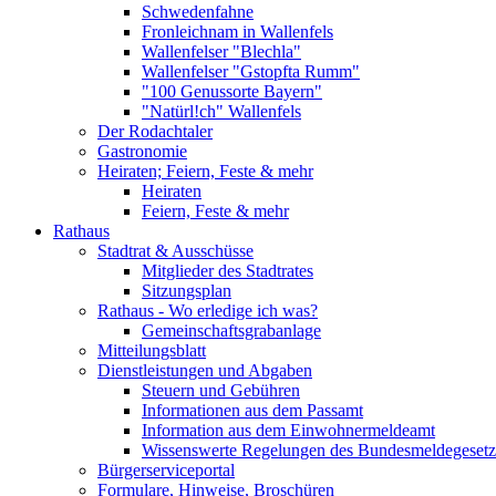
Schwedenfahne
Fronleichnam in Wallenfels
Wallenfelser "Blechla"
Wallenfelser "Gstopfta Rumm"
"100 Genussorte Bayern"
"Natürl!ch" Wallenfels
Der Rodachtaler
Gastronomie
Heiraten; Feiern, Feste & mehr
Heiraten
Feiern, Feste & mehr
Rathaus
Stadtrat & Ausschüsse
Mitglieder des Stadtrates
Sitzungsplan
Rathaus - Wo erledige ich was?
Gemeinschaftsgrabanlage
Mitteilungsblatt
Dienstleistungen und Abgaben
Steuern und Gebühren
Informationen aus dem Passamt
Information aus dem Einwohnermeldeamt
Wissenswerte Regelungen des Bundesmeldegesetzes
Bürgerserviceportal
Formulare, Hinweise, Broschüren