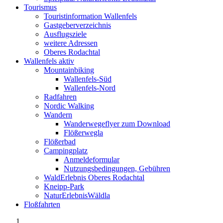
Tourismus
Touristinformation Wallenfels
Gastgeberverzeichnis
Ausflugsziele
weitere Adressen
Oberes Rodachtal
Wallenfels aktiv
Mountainbiking
Wallenfels-Süd
Wallenfels-Nord
Radfahren
Nordic Walking
Wandern
Wanderwegeflyer zum Download
Flößerwegla
Flößerbad
Campingplatz
Anmeldeformular
Nutzungsbedingungen, Gebühren
WaldErlebnis Oberes Rodachtal
Kneipp-Park
NaturErlebnisWäldla
Floßfahrten