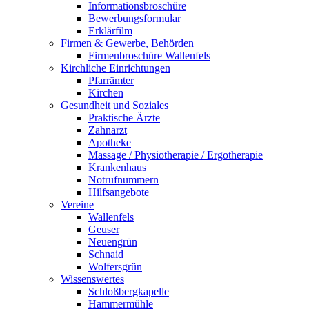
Informationsbroschüre
Bewerbungsformular
Erklärfilm
Firmen & Gewerbe, Behörden
Firmenbroschüre Wallenfels
Kirchliche Einrichtungen
Pfarrämter
Kirchen
Gesundheit und Soziales
Praktische Ärzte
Zahnarzt
Apotheke
Massage / Physiotherapie / Ergotherapie
Krankenhaus
Notrufnummern
Hilfsangebote
Vereine
Wallenfels
Geuser
Neuengrün
Schnaid
Wolfersgrün
Wissenswertes
Schloßbergkapelle
Hammermühle